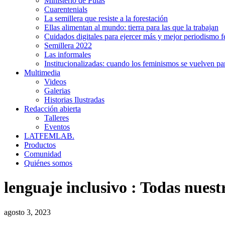
Ministerio de Putas
Cuarentenials
La semillera que resiste a la forestación
Ellas alimentan al mundo: tierra para las que la trabajan
Cuidados digitales para ejercer más y mejor periodismo f
Semillera 2022
Las informales
Institucionalizadas: cuando los feminismos se vuelven pa
Multimedia
Videos
Galerias
Historias Ilustradas
Redacción abierta
Talleres
Eventos
LATFEMLAB.
Productos
Comunidad
Quiénes somos
lenguaje inclusivo
:
Todas nuestr
agosto 3, 2023