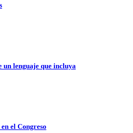
s
e un lenguaje que incluya
a en el Congreso