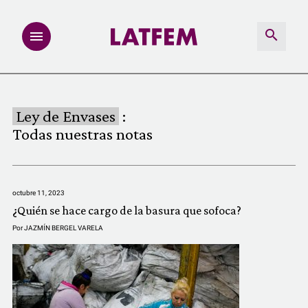
NOTAS
Ley de Envases
:
INVESTIGACIONES
Todas nuestras notas
MULTIMEDIA
octubre 11, 2023
REDACCIÓN ABIERTA
¿Quién se hace cargo de la basura que sofoca?
Por
JAZMÍN BERGEL VARELA
LATFEMLAB.
PRODUCTOS