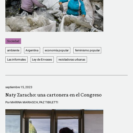
COMUNIDAD
QUIÉNES SOMOS
Sociedad
ambiente
Argentina
economía popular
feminismo popular
Las informales
Ley de Envases
recicladoras urbanas
septiembre 15, 2023
Naty Zaracho: una cartonera en el Congreso
Por
MARINA MARIASCH
,
PAZ TIBILETTI