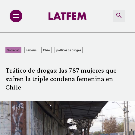
NOTAS
Sociedad
cárceles
Chile
políticas de drogas
INVESTIGACIONES
Tráfico de drogas: las 787 mujeres que
MULTIMEDIA
sufren la triple condena femenina en
Chile
REDACCIÓN ABIERTA
LATFEMLAB.
PRODUCTOS