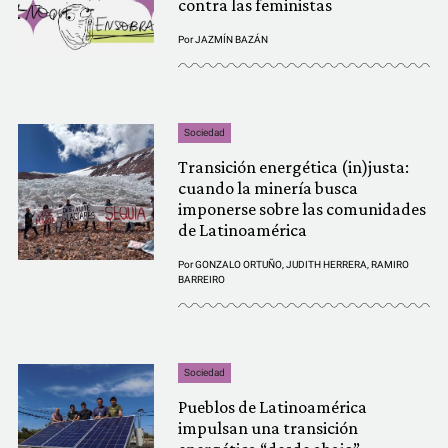
contra las feministas
Por
JAZMÍN BAZÁN
Sociedad
Transición energética (in)justa:
cuando la minería busca
imponerse sobre las comunidades
de Latinoamérica
Por
GONZALO ORTUÑO
,
JUDITH HERRERA
,
RAMIRO
BARREIRO
Sociedad
Pueblos de Latinoamérica
impulsan una transición