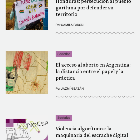
Honduras: persecución al pueblo
garífuna por defender su
territorio
Por
CAMILA PARODI
Sociedad
El acceso al aborto en Argentina:
la distancia entre el papel y la
práctica
Por
JAZMÍN BAZÁN
Sociedad
Violencia algorítmica: la
maquinaria del escrache digital