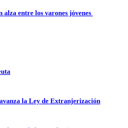
n alza entre los varones jóvenes
euta
i avanza la Ley de Extranjerización