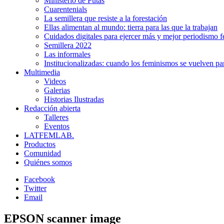
Ministerio de Putas
Cuarentenials
La semillera que resiste a la forestación
Ellas alimentan al mundo: tierra para las que la trabajan
Cuidados digitales para ejercer más y mejor periodismo f
Semillera 2022
Las informales
Institucionalizadas: cuando los feminismos se vuelven pa
Multimedia
Videos
Galerias
Historias Ilustradas
Redacción abierta
Talleres
Eventos
LATFEMLAB.
Productos
Comunidad
Quiénes somos
Facebook
Twitter
Email
EPSON scanner image