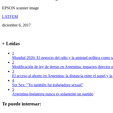
EPSON scanner image
LATFEM
diciembre 6, 2017
+ Leídas
1
Mundial 2026: El negocio del odio y la amistad política como s
2
Modificación de ley de tierras en Argentina: impactos directos p
3
El acceso al aborto en Argentina: la distancia entre el papel y la
4
Six Sex: "Yo también fui trabajadora sexual"
5
Argentina-Inglaterra nunca es solamente un partido
Te puede interesar: