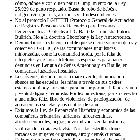
cómo, dónde y con quién parir! Cumplimiento de la Ley
25.929 de parto respetado. Basta de robo de bebés a
indígenas/originarias, africanas y afrodescendientes.
No al protocolo LGBTTTI (Protocolo General de Actuación
de Registros Personales y Detención para Personas
Pertenecientes al Colectivo L.G.B.T) de la ministra Patricia
Bullrich. No a la doctrina Chocobar y la Ley Antiterrorista.
Denunciamos la violencia doble que se ejerce sobre mujeres y
colectivo LGBTIQ de las comunidades lingüísticas
minorizadas, como la comunidad sorda, por la falta de
intérpretes y de líneas telefónicas especiales para hacer
denuncias en Lengua de Señas Argentina y en Braille, en
comisarías, juzgados, hospitales.
Les jóvenes, desbordando la marea verde, denunciando
abusos en las escuelas, les niñes a través de sus xadres,
estamos aquí hoy presentes para luchar por una infancia y una
juventud digna y feminista. Por les niñes trans, por su derecho
a una niñez feliz, libre de violencias, de patologización, de
acoso en las escuelas y los centros de salud.
Exigimos la Ley de Reparación Histórica y económica de las
compañeras originarias, africanas, afroargentinas,
afrodescendientes, negras, invisibilizadas en la historia,
5
víctimas de la trata esclavista. No a las esterilizaciones
forzadas de mujeres originarias, afro y demás cuerpas.
Exigimos profundizar el estudio psicológico de la temática