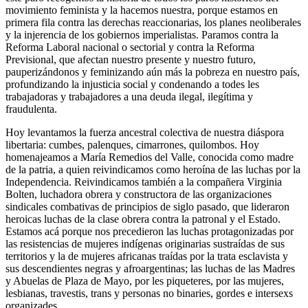
movimiento feminista y la hacemos nuestra, porque estamos en
primera fila contra las derechas reaccionarias, los planes neoliberales
y la injerencia de los gobiernos imperialistas. Paramos contra la
Reforma Laboral nacional o sectorial y contra la Reforma
Previsional, que afectan nuestro presente y nuestro futuro,
pauperizándonos y feminizando aún más la pobreza en nuestro país,
profundizando la injusticia social y condenando a todes les
trabajadoras y trabajadores a una deuda ilegal, ilegítima y
fraudulenta.
Hoy levantamos la fuerza ancestral colectiva de nuestra diáspora
libertaria: cumbes, palenques, cimarrones, quilombos. Hoy
homenajeamos a María Remedios del Valle, conocida como madre
de la patria, a quien reivindicamos como heroína de las luchas por la
Independencia. Reivindicamos también a la compañera Virginia
Bolten, luchadora obrera y constructora de las organizaciones
sindicales combativas de principios de siglo pasado, que lideraron
heroicas luchas de la clase obrera contra la patronal y el Estado.
Estamos acá porque nos precedieron las luchas protagonizadas por
las resistencias de mujeres indígenas originarias sustraídas de sus
territorios y la de mujeres africanas traídas por la trata esclavista y
sus descendientes negras y afroargentinas; las luchas de las Madres
y Abuelas de Plaza de Mayo, por les piqueteres, por las mujeres,
lesbianas, travestis, trans y personas no binaries, gordes e intersexs
organizades.