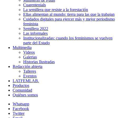
Ministerio de Putas
Cuarentenials
La semillera que resiste a la forestación
Ellas alimentan al mundo: tierra para las que la trabajan
Cuidados digitales para ejercer más y mejor periodismo
feminista
Semillera 2022
Las informales
Institucionalizadas: cuando los feminismos se vuelven
parte del Estado
Multimedia
Videos
Galerias
Historias Ilustradas
Redacción abierta
Talleres
Eventos
LATFEMLAB.
Productos
Comunidad
Quiénes somos
Whatsapp
Facebook
Twitter