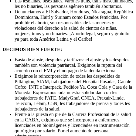
Las lesbianas, bisexuales, varones trans, trans masculinidades,
les no binaries, las personas agénero también abortamos.
Denunciamos a El Salvador, Honduras, Nicaragua, República
Dominicana, Haití y Surinam como Estados femicidas. Por
prohibir el aborto, son responsables de las muertes y
violaciones del derecho a la salud de cientos de niñas,
mujeres, trans y no binaries. ¡Aborto legal, seguro y gratuito
ya para toda América Latina y el Caribe!
DECIMOS BIEN FUERTE:
Basta de ajuste, despidos y tarifazos: el ajuste y los despidos
también son violencia patriarcal. Exigimos la ruptura del
acuerdo con el FMI y el no pago de la deuda externa.
Exigimos la reincorporación de todes les despedides de
Pilkington, SIAM; trabajadores del Hospital Posadas, Canale
Cofco, INTI e Interpack, Pedidos Ya, Coca Cola y Casa de la
Moneda. Expresamos toda nuestra solidaridad con les
trabajadores de FATE, MadyGraf, CNEA, Praxair-Linde,
Telecom, Télam, C5N, les trabajadores de prensa y todes les
trabajadores de la salud.
Frente a la puesta en pie de la Carrera Profesional de la salud
en la CABA, exigimos que se incorporen a enfermeres,
licenciades en bioimágenes y licenciades en instrumentación
quirúrgica por salario. Por el aumento de personal