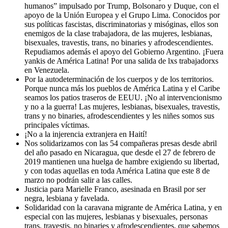
humanos” impulsado por Trump, Bolsonaro y Duque, con el
apoyo de la Unión Europea y el Grupo Lima. Conocidos por
sus políticas fascistas, discriminatorias y misóginas, ellos son
enemigos de la clase trabajadora, de las mujeres, lesbianas,
bisexuales, travestis, trans, no binaries y afrodescendientes.
Repudiamos además el apoyo del Gobierno Argentino. ¡Fuera
yankis de América Latina! Por una salida de lxs trabajadorxs
en Venezuela.
Por la autodeterminación de los cuerpos y de los territorios.
Porque nunca más los pueblos de América Latina y el Caribe
seamos los patios traseros de EEUU. ¡No al intervencionismo
y no a la guerra! Las mujeres, lesbianas, bisexuales, travestis,
trans y no binaries, afrodescendientes y les niñes somos sus
principales víctimas.
¡No a la injerencia extranjera en Haití!
Nos solidarizamos con las 54 compañeras presas desde abril
del año pasado en Nicaragua, que desde el 27 de febrero de
2019 mantienen una huelga de hambre exigiendo su libertad,
y con todas aquellas en toda América Latina que este 8 de
marzo no podrán salir a las calles.
Justicia para Marielle Franco, asesinada en Brasil por ser
negra, lesbiana y favelada.
Solidaridad con la caravana migrante de América Latina, y en
especial con las mujeres, lesbianas y bisexuales, personas
trans, travestis, no binaries y afrodescendientes, que sabemos