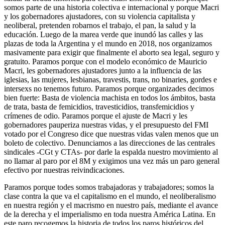
somos parte de una historia colectiva e internacional y porque Macri
y los gobernadores ajustadores, con su violencia capitalista y
neoliberal, pretenden robarnos el trabajo, el pan, la salud y la
educación. Luego de la marea verde que inundó las calles y las
plazas de toda la Argentina y el mundo en 2018, nos organizamos
masivamente para exigir que finalmente el aborto sea legal, seguro y
gratuito. Paramos porque con el modelo económico de Mauricio
Macri, les gobernadores ajustadores junto a la influencia de las
iglesias, las mujeres, lesbianas, travestis, trans, no binaries, gordes e
intersexs no tenemos futuro. Paramos porque organizades decimos
bien fuerte: Basta de violencia machista en todos los ámbitos, basta
de trata, basta de femicidios, travesticidios, transfemicidios y
crímenes de odio. Paramos porque el ajuste de Macri y les
gobernadores pauperiza nuestras vidas, y el presupuesto del FMI
votado por el Congreso dice que nuestras vidas valen menos que un
boleto de colectivo. Denunciamos a las direcciones de las centrales
sindicales -CGt y CTAs- por darle la espalda nuestro movimiento al
no llamar al paro por el 8M y exigimos una vez más un paro general
efectivo por nuestras reivindicaciones.
Paramos porque todes somos trabajadoras y trabajadores; somos la
clase contra la que va el capitalismo en el mundo, el neoliberalismo
en nuestra región y el macrismo en nuestro país, mediante el avance
de la derecha y el imperialismo en toda nuestra América Latina. En
este paro recogemos la historia de todos los paros históricos del