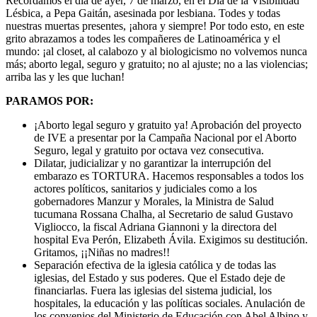
Recordamos el día de ayer, 7 de marzo, en el Día de la Visibilidad
Lésbica, a Pepa Gaitán, asesinada por lesbiana. Todes y todas
nuestras muertas presentes, ¡ahora y siempre! Por todo esto, en este
grito abrazamos a todes les compañeres de Latinoamérica y el
mundo: ¡al closet, al calabozo y al biologicismo no volvemos nunca
más; aborto legal, seguro y gratuito; no al ajuste; no a las violencias;
arriba las y les que luchan!
PARAMOS POR:
¡Aborto legal seguro y gratuito ya! Aprobación del proyecto
de IVE a presentar por la Campaña Nacional por el Aborto
Seguro, legal y gratuito por octava vez consecutiva.
Dilatar, judicializar y no garantizar la interrupción del
embarazo es TORTURA. Hacemos responsables a todos los
actores políticos, sanitarios y judiciales como a los
gobernadores Manzur y Morales, la Ministra de Salud
tucumana Rossana Chalha, al Secretario de salud Gustavo
Vigliocco, la fiscal Adriana Giannoni y la directora del
hospital Eva Perón, Elizabeth Ávila. Exigimos su destitución.
Gritamos, ¡¡Niñas no madres!!
Separación efectiva de la iglesia católica y de todas las
iglesias, del Estado y sus poderes. Que el Estado deje de
financiarlas. Fuera las iglesias del sistema judicial, los
hospitales, la educación y las políticas sociales. Anulación de
los convenios del Ministerio de Educación con Abel Albino y