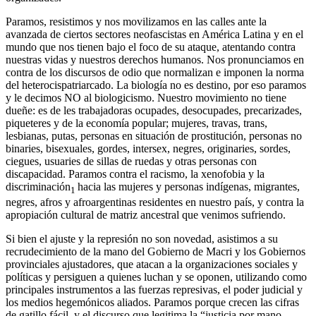
Paramos, resistimos y nos movilizamos en las calles ante la
avanzada de ciertos sectores neofascistas en América Latina y en el
mundo que nos tienen bajo el foco de su ataque, atentando contra
nuestras vidas y nuestros derechos humanos. Nos pronunciamos en
contra de los discursos de odio que normalizan e imponen la norma
del heterocispatriarcado. La biología no es destino, por eso paramos
y le decimos NO al biologicismo. Nuestro movimiento no tiene
dueñe: es de les trabajadoras ocupades, desocupades, precarizades,
piqueteres y de la economía popular; mujeres, travas, trans,
lesbianas, putas, personas en situación de prostitución, personas no
binaries, bisexuales, gordes, intersex, negres, originaries, sordes,
ciegues, usuaries de sillas de ruedas y otras personas con
discapacidad. Paramos contra el racismo, la xenofobia y la
discriminación
hacia las mujeres y personas indígenas, migrantes,
1
negres, afros y afroargentinas residentes en nuestro país, y contra la
apropiación cultural de matriz ancestral que venimos sufriendo.
Si bien el ajuste y la represión no son novedad, asistimos a su
recrudecimiento de la mano del Gobierno de Macri y los Gobiernos
provinciales ajustadores, que atacan a la organizaciones sociales y
políticas y persiguen a quienes luchan y se oponen, utilizando como
principales instrumentos a las fuerzas represivas, el poder judicial y
los medios hegemónicos aliados. Paramos porque crecen las cifras
de gatillo fácil, y el discurso que legitima la “justicia por mano