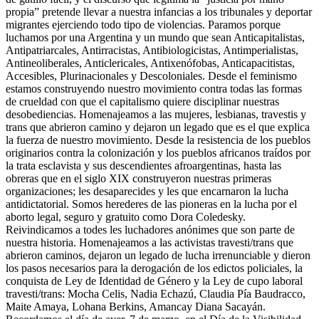
propia” pretende llevar a nuestra infancias a los tribunales y deportar
migrantes ejerciendo todo tipo de violencias. Paramos porque
luchamos por una Argentina y un mundo que sean Anticapitalistas,
Antipatriarcales, Antirracistas, Antibiologicistas, Antimperialistas,
Antineoliberales, Anticlericales, Antixenófobas, Anticapacitistas,
Accesibles, Plurinacionales y Descoloniales. Desde el feminismo
estamos construyendo nuestro movimiento contra todas las formas
de crueldad con que el capitalismo quiere disciplinar nuestras
desobediencias. Homenajeamos a las mujeres, lesbianas, travestis y
trans que abrieron camino y dejaron un legado que es el que explica
la fuerza de nuestro movimiento. Desde la resistencia de los pueblos
originarios contra la colonización y los pueblos africanos traídos por
la trata esclavista y sus descendientes afroargentinas, hasta las
obreras que en el siglo XIX construyeron nuestras primeras
organizaciones; les desaparecides y les que encarnaron la lucha
antidictatorial. Somos herederes de las pioneras en la lucha por el
aborto legal, seguro y gratuito como Dora Coledesky.
Reivindicamos a todes les luchadores anónimes que son parte de
nuestra historia. Homenajeamos a las activistas travesti/trans que
abrieron caminos, dejaron un legado de lucha irrenunciable y dieron
los pasos necesarios para la derogación de los edictos policiales, la
conquista de Ley de Identidad de Género y la Ley de cupo laboral
travesti/trans: Mocha Celis, Nadia Echazú, Claudia Pía Baudracco,
Maite Amaya, Lohana Berkins, Amancay Diana Sacayán.