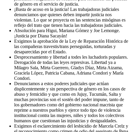
de género en el servicio de justicia.
¡Basta de acoso en la justicia! Las trabajadoras judiciales
denunciamos que quienes deben impartir justicia nos
violentan. Lo que se proyecta en las sentencias misóginas es
reflejo del trato que tienen hacia las trabajadoras judiciales.
Absolución para Higui, Mariana Gómez y Joe Lemonge.
¡Justicia por Diana Sacayán!
Exigimos la aprobación de la Ley de Reparación Histórica de
las compañeras travestis/trans perseguidas, torturadas y
desaparecidas por el Estado.
Desprocesamiento y libertad a todes les luchadoris populares.
Derogación de todas las leyes represivas. Libertad ya a
Milagro Sala, Mirta Guerrero, Gladys Díaz, Mirta Aizama,
Graciela López, Patricia Cabana, Adriana Condori y María
Condori.
Denunciamos a estos poderes judiciales que actúan
displicentemente y sin perspectiva de género en los casos de
abuso y femicidio y que como en Jujuy, Tucumán, Salta y
muchas provincias son el sostén del poder impune, tanto de
los gobernadores como del gobierno nacional macrista que
reprime a nuestros pueblos y ejerce todo tipo de violencia
institucional contra las mujeres, niñes y todos los colectivos
humanos que cuestionan las injusticias y desigualdades.
Exigimos el esclarecimiento del lesbicidio de Marcela Crelz y
el reconocimiento como crimen de odio del asesinato de Pepa