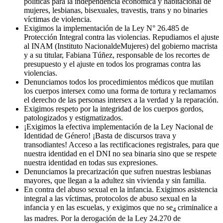
políticas para la independencia económica y habitacional de
mujeres, lesbianas, bisexuales, travestis, trans y no binaries
víctimas de violencia.
Exigimos la implementación de la Ley N° 26.485 de
Protección Integral contra las violencias. Repudiamos el ajuste
al INAM (Instituto NacionaldeMujeres) del gobierno macrista
y a su titular, Fabiana Túñez, responsable de los recortes de
presupuesto y el ajuste en todos los programas contra las
violencias.
Denunciamos todos los procedimientos médicos que mutilan
los cuerpos intersex como una forma de tortura y reclamamos
el derecho de las personas intersex a la verdad y la reparación.
Exigimos respeto por la integridad de los cuerpos gordos,
patologizados y estigmatizados.
¡Exigimos la efectiva implementación de la Ley Nacional de
Identidad de Género! ¡Basta de discursos trava y
transodiantes! Acceso a las rectificaciones registrales, para que
nuestra identidad en el DNI no sea binaria sino que se respete
nuestra identidad en todas sus expresiones.
Denunciamos la precarización que sufren nuestras lesbianas
mayores, que llegan a la adultez sin vivienda y sin familia.
En contra del abuso sexual en la infancia. Exigimos asistencia
integral a las víctimas, protocolos de abuso sexual en la
infancia y en las escuelas, y exigimos que no se
criminalice a
4
las madres. Por la derogación de la Ley 24.270 de