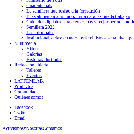
Ministerio de Putas
Cuarentenials
La semillera que resiste a la forestación
Ellas alimentan al mundo: tierra para las que la trabajan
Cuidados digitales para ejercer más y mejor periodismo f
Semillera 2022
Las informales
Institucionalizadas: cuando los feminismos se vuelven pa
Multimedia
Videos
Galerias
Historias Ilustradas
Redacción abierta
Talleres
Eventos
LATFEMLAB.
Productos
Comunidad
Quiénes somos
Facebook
Twitter
Email
Activismos
#NosotrasContamos