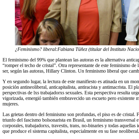
¿Feminismo? liberal:Fabiana Túñez (titular del Instituto Naci
El feminismo del 99% que plantean las autoras es la alternativa anticap
“romper el techo de cristal”. Otra representante de este feminismo de 
ser, según las autoras, Hillary Clinton. Un feminismo liberal que camb
Y en segundo lugar, la lectura de este manifiesto es atinada en un mom
posición antineoliberal, anticapitalista, antiracista y antimacrista. E
perspectivas de lxs trabajadorxs sexuales. Esta perspectiva resulta urg
vigorizada, emergió también embravecido un escueto pero existente mov
mujeres.
Las grietas dentro del feminismo son profundas, el piso es de cristal.
triunfo del fascismo bolsonarista en Brasil, un feminismo transversal 
corporales, trabajadorxs, travestis, trans, no-binaries y todas aquell
que produce el sistema capitalista, especialmente en su fase neoliberal