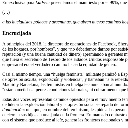
En exclusiva para
LatFem
presentamos el manifiesto por el 99%, que
(…)
a las huelguistas polacas y argentinas, que abren nuevos caminos hoy
Encrucijada
A principios del 2018, la directora de operaciones de Facebook, Shery
de los hogares, por hombres”, y que “no deberíamos darnos por satisf
reputación (y una buena cantidad de dinero) apremiando a gerentes muj
que fuera el secretario de Tesoro de los Estados Unidos responsable p
empresarial era el verdadero camino hacia la equidad de género.
Casi al mismo tiempo, una “huelga feminista” militante paralizó a Esp
de opresión sexista, explotación y violencia”, y llamaban “a la rebeldía
Madrid y Barcelona, las feministas en huelga le anunciaban al mundo:
“estar sometidas a peores condiciones laborales, ni cobrar menos que
Estas dos voces representan caminos opuestos para el movimiento femi
de liderar la explotación laboral y la opresión social se reparta de for
dominación
: una que, en nombre del feminismo, les pide a las person
encierra a sus hijos en una jaula en la frontera. En marcado contraste
con el sistema que produce al jefe, genera las fronteras nacionales y 