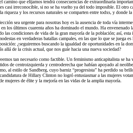
 el camino que elijamos tendrá consecuencias de extraordinaria importa
s casi irreconocible, si no se ha vuelto ya del todo imposible. El otro
 riqueza y los recursos naturales se comparten entre todxs, y donde la 
ección sea urgente para nosotras hoy es la ausencia de toda vía intermedi
que en los últimos cuarenta años ha dominado el mundo. Ha envenenado l
o las condiciones de vida de la gran mayoría de la población; así, esta 
modestas en verdaderas batallas campales, en las que lo que se juega es 
posición: ¿seguiremos buscando la igualdad de oportunidades en la dom
s allá de la crisis actual, que nos guíe hacia una nueva sociedad?
eemos tan necesario como factible. Un feminismo anticapitalista se ha v
 partidos de centroizquierda y centroderecha que habían apoyado al neoli
mo, al estilo de Sandberg, cuyo barniz “progresista” ha perdido su brill
andidatura de Hillary Clinton no logró entusiasmar a las mujeres votan
de mujeres de élite y la mejoría en las vidas de la amplia mayoría.