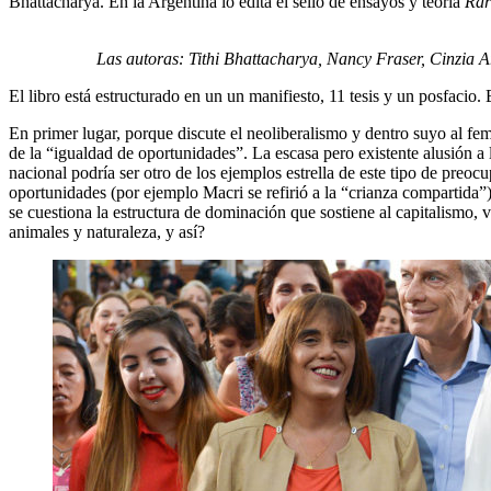
Bhattacharya. En la Argentina lo edita el sello de ensayos y teoría
Rar
Las autoras: Tithi Bhattacharya, Nancy Fraser, Cinzia A
El libro está estructurado en un un manifiesto, 11 tesis y un posfacio.
En primer lugar, porque discute el neoliberalismo y dentro suyo al femi
de la “igualdad de oportunidades”. La escasa pero existente alusión a
nacional podría ser otro de los ejemplos estrella de este tipo de preoc
oportunidades (por ejemplo Macri se refirió a la “crianza compartida”)
se cuestiona la estructura de dominación que sostiene al capitalismo,
animales y naturaleza, y así?