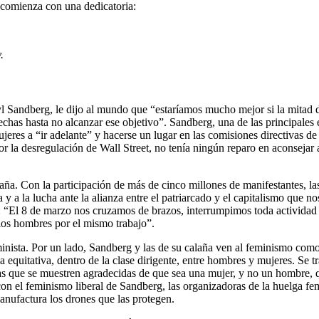
 comienza con una dedicatoria:
.
l Sandberg, le dijo al mundo que “estaríamos mucho mejor si la mitad de
echas hasta no alcanzar ese objetivo”. Sandberg, una de las principale
eres a “ir adelante” y hacerse un lugar en las comisiones directivas de
or la desregulación de Wall Street, no tenía ningún reparo en aconsejar
aña. Con la participación de más de cinco millones de manifestantes, la
 y a la lucha ante la alianza entre el patriarcado y el capitalismo que no
 “El 8 de marzo nos cruzamos de brazos, interrumpimos toda actividad 
 los hombres por el mismo trabajo”.
nista. Por un lado, Sandberg y las de su calaña ven al feminismo como
ma equitativa, dentro de la clase dirigente, entre hombres y mujeres. Se 
as que se muestren agradecidas de que sea una mujer, y no un hombre, q
 con el feminismo liberal de Sandberg, las organizadoras de la huelga fe
manufactura los drones que las protegen.