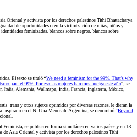
ia Oriental y activista por los derechos palestinos Tithi Bhattacharya,
igualdad de oportunidades o en la victimización de niñas, niños y
e identidades feminizadas, blancos sobre negros, blancos sobre
os. El texto se tituló “
We need a feminism for the 99%. That’s why
smo para el 99%. Por eso las mujeres haremos huelga este año
”, se
r, Italia, Alemania, Wallmapu, India, Francia, Inglaterra, México,
is, trans y otrxs sujetxs oprimidos por diversas razones, le dieran la
ba inspirado en el Ni Una Menos de Argentina, se denominó “
Beyond
cional.
l Feminista, se publica en forma simultánea en varios países y en 13
a de Asia Oriental y activista por los derechos palestinos Tithi