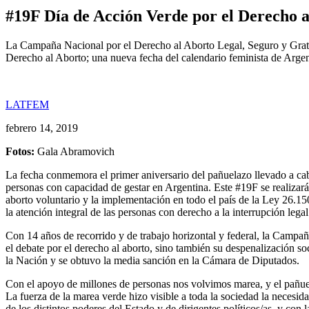
#19F Día de Acción Verde por el Derecho 
La Campaña Nacional por el Derecho al Aborto Legal, Seguro y Gratuit
Derecho al Aborto; una nueva fecha del calendario feminista de Arge
LATFEM
febrero 14, 2019
Fotos:
Gala Abramovich
La fecha conmemora el primer aniversario del pañuelazo llevado a cab
personas con capacidad de gestar en Argentina. Este #19F se realizará
aborto voluntario y la implementación en todo el país de la Ley 26.15
la atención integral de las personas con derecho a la interrupción leg
Con 14 años de recorrido y de trabajo horizontal y federal, la Campañ
el debate por el derecho al aborto, sino también su despenalización so
la Nación y se obtuvo la media sanción en la Cámara de Diputados.
Con el apoyo de millones de personas nos volvimos marea, y el pañuelo
La fuerza de la marea verde hizo visible a toda la sociedad la necesid
de los distintos poderes del Estado y de dirigentes políticos/as, y con 