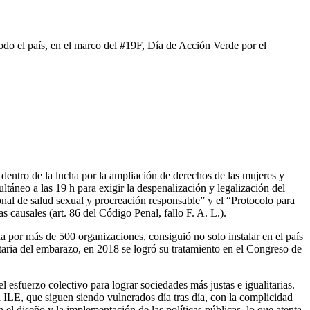
odo el país, en el marco del #19F, Día de Acción Verde por el
entro de la lucha por la ampliación de derechos de las mujeres y
táneo a las 19 h para exigir la despenalización y legalización del
onal de salud sexual y procreación responsable” y el “Protocolo para
 causales (art. 86 del Código Penal, fallo F. A. L.).
a por más de 500 organizaciones, consiguió no solo instalar en el país
ntaria del embarazo, en 2018 se logró su tratamiento en el Congreso de
esfuerzo colectivo para lograr sociedades más justas e igualitarias.
a ILE, que siguen siendo vulnerados día tras día, con la complicidad
en el diseño y la implementación de las políticas públicas, lo que atenta