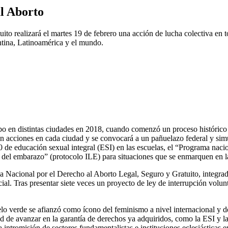
al Aborto
o realizará el martes 19 de febrero una acción de lucha colectiva en t
ntina, Latinoamérica y el mundo.
o en distintas ciudades en 2018, cuando comenzó un proceso histórico d
n acciones en cada ciudad y se convocará a un pañuelazo federal y simul
0 de educación sexual integral (ESI) en las escuelas, el “Programa naci
al del embarazo” (protocolo ILE) para situaciones que se enmarquen en las
a Nacional por el Derecho al Aborto Legal, Seguro y Gratuito, integrad
cial. Tras presentar siete veces un proyecto de ley de interrupción volu
 verde se afianzó como ícono del feminismo a nivel internacional y del 
ad de avanzar en la garantía de derechos ya adquiridos, como la ESI y l
la intromisión de sectores fundamentalistas e instituciones eclesiásticas 