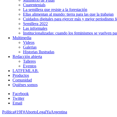
Ministerio de Putas
Cuarentenials
La semillera que resiste a la forestación
Ellas alimentan al mundo: tierra para las que la trabajan
Cuidados digitales para ejercer más y mejor periodismo f
Semillera 2022
Las informales
Institucionalizadas: cuando los feminismos se vuelven pa
Multimedia
Videos
Galerias
Historias Ilustradas
Redacción abierta
Talleres
Eventos
LATFEMLAB.
Productos
Comunidad
Quiénes somos
Facebook
Twitter
Email
Política
#19F
#AbortoLegalYa
Argentina