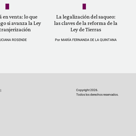
á en venta: lo que
La legalización del saqueo:
ego si avanza la Ley
las claves de la reforma de la
tranjerización
Ley de Tierras
UCIANA ROSENDE
Por
MARÍA FERNANDA DE LA QUINTANA
Copyright 2026.
S
Todos los derechos reservados.