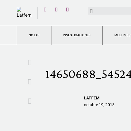
YouTube
Buscar:
Twitter
Instagram
Facebook
NOTAS
INVESTIGACIONES
MULTIMED
Facebook
14650688_5452
Twitter
LATFEM
Email
octubre 19, 2018