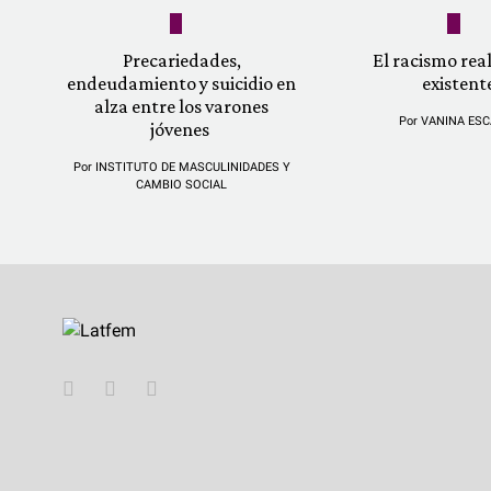
Precariedades,
El racismo re
endeudamiento y suicidio en
existent
alza entre los varones
Por
VANINA ESC
jóvenes
Por
INSTITUTO DE MASCULINIDADES Y
CAMBIO SOCIAL
YouTube
Twitter
Instagram
Facebook