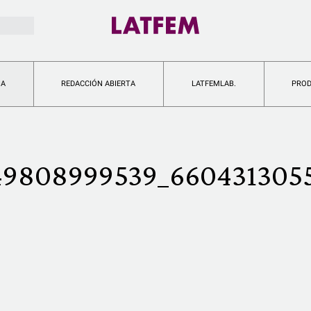
IA
REDACCIÓN ABIERTA
LATFEMLAB.
PRO
49808999539_6604313055