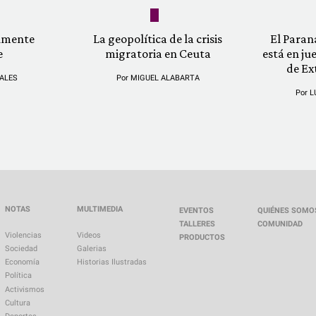
almente
La geopolítica de la crisis
El Paran
e
migratoria en Ceuta
está en ju
de Ex
ALES
Por
MIGUEL ALABARTA
Por
L
NOTAS
MULTIMEDIA
EVENTOS
QUIÉNES SOMO
TALLERES
COMUNIDAD
Violencias
Videos
PRODUCTOS
Sociedad
Galerias
Economía
Historias Ilustradas
Política
Activismos
Cultura