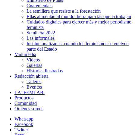
Ministerio de Putas
Cuarentenials
La semillera que resiste a la forestación
Ellas alimentan al mundo: tierra para las que la trabajan
Cuidados digitales para ejercer más y mejor periodismo
feminista
Semillera 2022
Las informales
Institucionalizadas: cuando los feminismos se vuelven
parte del Estado
Multimedia
Videos
Galerias
Historias Ilustradas
Redacción abierta
Talleres
Eventos
LATFEMLAB.
Productos
Comunidad
Quiénes somos
Whatsapp
Facebook
Twitter