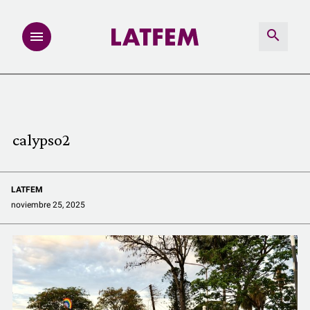
NOTAS
INVESTIGACIONES
calypso2
MULTIMEDIA
LATFEM
REDACCIÓN ABIERTA
noviembre 25, 2025
LATFEMLAB.
PRODUCTOS