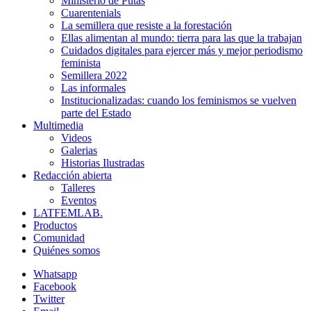
Ministerio de Putas
Cuarentenials
La semillera que resiste a la forestación
Ellas alimentan al mundo: tierra para las que la trabajan
Cuidados digitales para ejercer más y mejor periodismo
feminista
Semillera 2022
Las informales
Institucionalizadas: cuando los feminismos se vuelven
parte del Estado
Multimedia
Videos
Galerias
Historias Ilustradas
Redacción abierta
Talleres
Eventos
LATFEMLAB.
Productos
Comunidad
Quiénes somos
Whatsapp
Facebook
Twitter