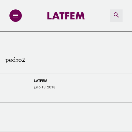
NOTAS
INVESTIGACIONES
pedro2
MULTIMEDIA
LATFEM
REDACCIÓN ABIERTA
julio 13, 2018
LATFEMLAB.
PRODUCTOS