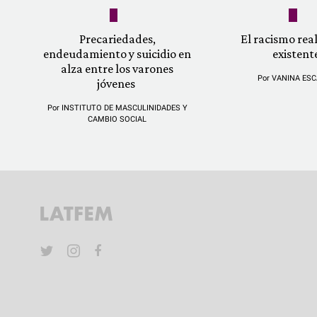
Precariedades,
El racismo re
endeudamiento y suicidio en
existent
alza entre los varones
Por
VANINA ESC
jóvenes
Por
INSTITUTO DE MASCULINIDADES Y
CAMBIO SOCIAL
YouTube
Twitter
Instagram
Facebook