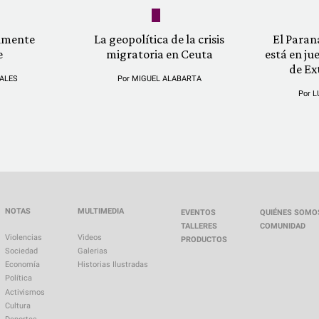
almente
La geopolítica de la crisis
El Paran
e
migratoria en Ceuta
está en ju
de Ex
ALES
Por
MIGUEL ALABARTA
Por
L
NOTAS
MULTIMEDIA
EVENTOS
QUIÉNES SOMO
TALLERES
COMUNIDAD
Violencias
Videos
PRODUCTOS
Sociedad
Galerias
Economía
Historias Ilustradas
Política
Activismos
Cultura