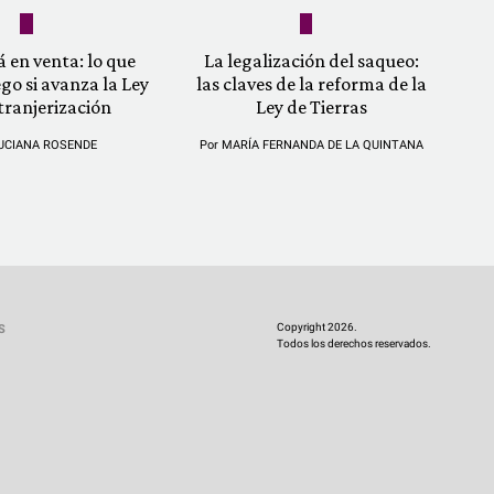
á en venta: lo que
La legalización del saqueo:
ego si avanza la Ley
las claves de la reforma de la
tranjerización
Ley de Tierras
UCIANA ROSENDE
Por
MARÍA FERNANDA DE LA QUINTANA
Copyright 2026.
S
Todos los derechos reservados.