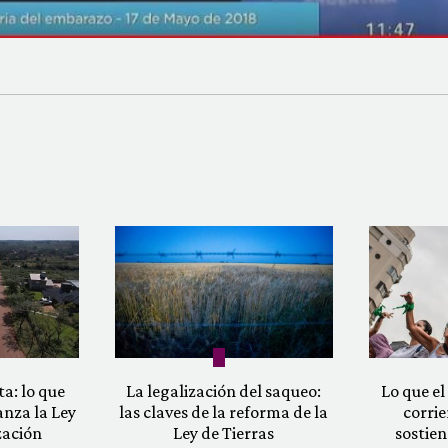
a: lo que
La legalización del saqueo:
Lo que el 
anza la Ley
las claves de la reforma de la
corrie
zación
Ley de Tierras
sostien