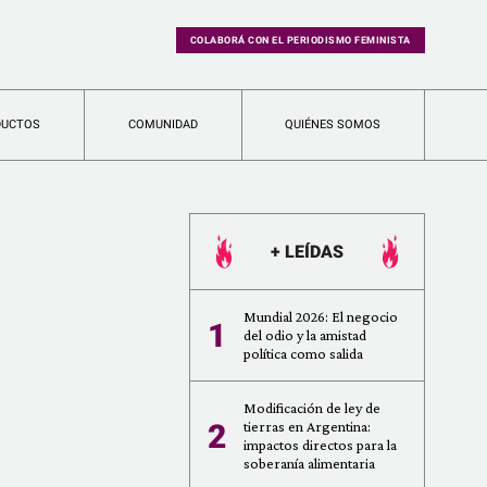
COLABORÁ CON EL PERIODISMO FEMINISTA
DUCTOS
COMUNIDAD
QUIÉNES SOMOS
+ LEÍDAS
Mundial 2026: El negocio
1
del odio y la amistad
política como salida
Modificación de ley de
2
tierras en Argentina:
impactos directos para la
soberanía alimentaria