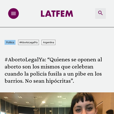
NOTAS
Política
#AbortoLegalYa
Argentina
INVESTIGACIONES
#AbortoLegalYa: “Quienes se oponen al
MULTIMEDIA
aborto son los mismos que celebran
cuando la policía fusila a un pibe en los
REDACCIÓN ABIERTA
barrios. No sean hipócritas”.
LATFEMLAB.
PRODUCTOS