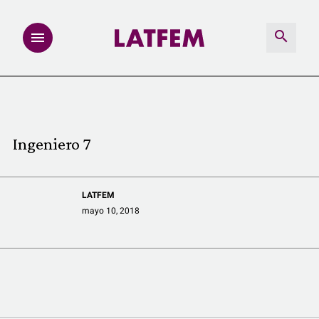
NOTAS
INVESTIGACIONES
Ingeniero 7
MULTIMEDIA
LATFEM
REDACCIÓN ABIERTA
mayo 10, 2018
LATFEMLAB.
PRODUCTOS