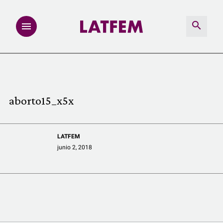
NOTAS
INVESTIGACIONES
aborto15_x5x
MULTIMEDIA
LATFEM
REDACCIÓN ABIERTA
junio 2, 2018
LATFEMLAB.
PRODUCTOS