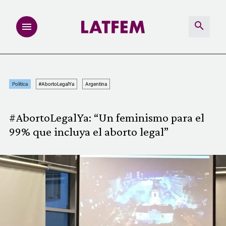
NOTAS
Política
#AbortoLegalYa
Argentina
INVESTIGACIONES
#AbortoLegalYa: “Un feminismo para el
MULTIMEDIA
99% que incluya el aborto legal”
REDACCIÓN ABIERTA
LATFEMLAB.
PRODUCTOS