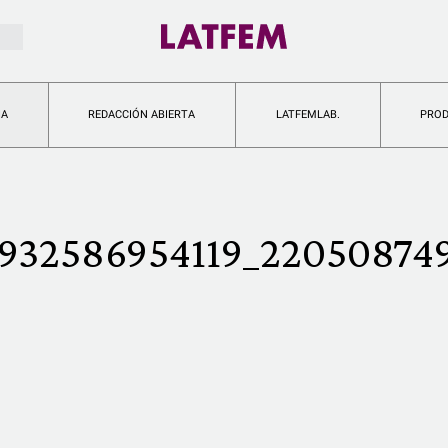
IA
REDACCIÓN ABIERTA
LATFEMLAB.
PRO
932586954119_22050874