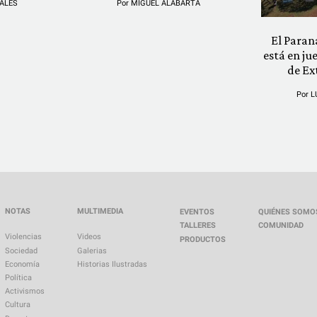
ALES
Por
MIGUEL ALABARTA
El Paran
está en ju
de Ex
Por
L
NOTAS
MULTIMEDIA
EVENTOS
QUIÉNES SOMO
TALLERES
COMUNIDAD
Violencias
Videos
PRODUCTOS
Sociedad
Galerias
Economía
Historias Ilustradas
Política
Activismos
Cultura