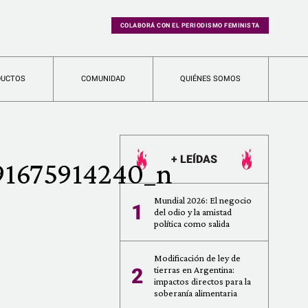
COLABORÁ CON EL PERIODISMO FEMINISTA
DUCTOS
COMUNIDAD
QUIÉNES SOMOS
+ LEÍDAS
91675914240_n
Mundial 2026: El negocio
1
del odio y la amistad
política como salida
Modificación de ley de
2
tierras en Argentina:
impactos directos para la
soberanía alimentaria