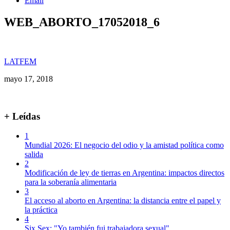
Email
WEB_ABORTO_17052018_6
LATFEM
mayo 17, 2018
+ Leídas
1
Mundial 2026: El negocio del odio y la amistad política como
salida
2
Modificación de ley de tierras en Argentina: impactos directos
para la soberanía alimentaria
3
El acceso al aborto en Argentina: la distancia entre el papel y
la práctica
4
Six Sex: "Yo también fui trabajadora sexual"