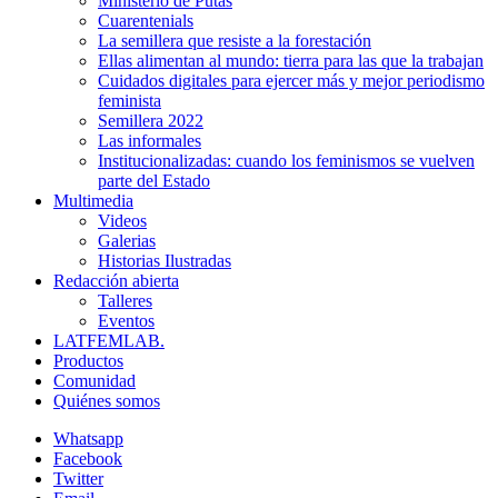
Ministerio de Putas
Cuarentenials
La semillera que resiste a la forestación
Ellas alimentan al mundo: tierra para las que la trabajan
Cuidados digitales para ejercer más y mejor periodismo
feminista
Semillera 2022
Las informales
Institucionalizadas: cuando los feminismos se vuelven
parte del Estado
Multimedia
Videos
Galerias
Historias Ilustradas
Redacción abierta
Talleres
Eventos
LATFEMLAB.
Productos
Comunidad
Quiénes somos
Whatsapp
Facebook
Twitter