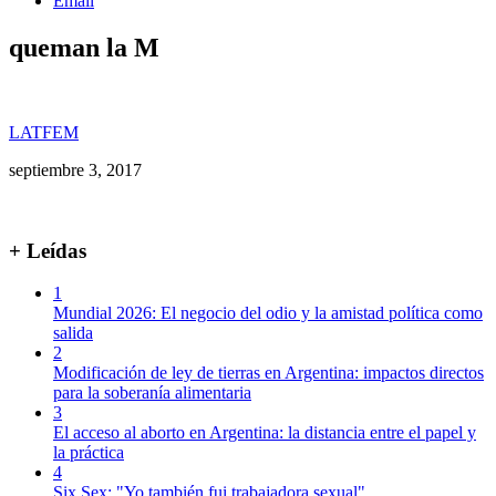
Email
queman la M
LATFEM
septiembre 3, 2017
+ Leídas
1
Mundial 2026: El negocio del odio y la amistad política como
salida
2
Modificación de ley de tierras en Argentina: impactos directos
para la soberanía alimentaria
3
El acceso al aborto en Argentina: la distancia entre el papel y
la práctica
4
Six Sex: "Yo también fui trabajadora sexual"