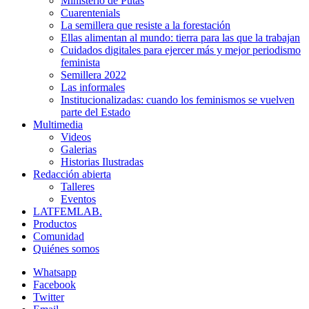
Ministerio de Putas
Cuarentenials
La semillera que resiste a la forestación
Ellas alimentan al mundo: tierra para las que la trabajan
Cuidados digitales para ejercer más y mejor periodismo
feminista
Semillera 2022
Las informales
Institucionalizadas: cuando los feminismos se vuelven
parte del Estado
Multimedia
Videos
Galerias
Historias Ilustradas
Redacción abierta
Talleres
Eventos
LATFEMLAB.
Productos
Comunidad
Quiénes somos
Whatsapp
Facebook
Twitter