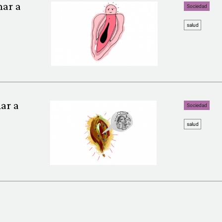
har a
Sociedad
salud
ar a
Sociedad
salud