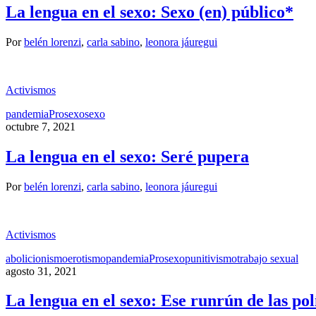
La lengua en el sexo: Sexo (en) público*
Por
belén lorenzi
,
carla sabino
,
leonora jáuregui
Activismos
pandemia
Prosexo
sexo
octubre 7, 2021
La lengua en el sexo: Seré pupera
Por
belén lorenzi
,
carla sabino
,
leonora jáuregui
Activismos
abolicionismo
erotismo
pandemia
Prosexo
punitivismo
trabajo sexual
agosto 31, 2021
La lengua en el sexo: Ese runrún de las pol