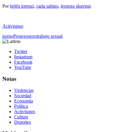
Por
belén lorenzi
,
carla sabino
,
leonora jáuregui
Activismos
porno
Prosexo
sexo
trabajo sexual
Twitter
Instagram
Facebook
YouTube
Notas
Violencias
Sociedad
Economía
Política
Activismos
Cultura
Deportes