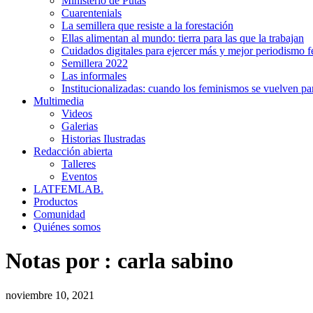
Ministerio de Putas
Cuarentenials
La semillera que resiste a la forestación
Ellas alimentan al mundo: tierra para las que la trabajan
Cuidados digitales para ejercer más y mejor periodismo f
Semillera 2022
Las informales
Institucionalizadas: cuando los feminismos se vuelven pa
Multimedia
Videos
Galerias
Historias Ilustradas
Redacción abierta
Talleres
Eventos
LATFEMLAB.
Productos
Comunidad
Quiénes somos
Notas por :
carla sabino
noviembre 10, 2021