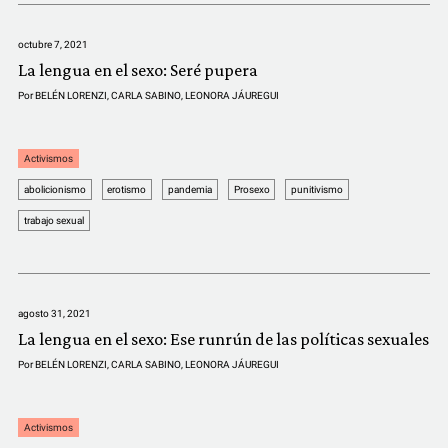
COMUNIDAD
octubre 7, 2021
QUIÉNES SOMOS
La lengua en el sexo: Seré pupera
Por
BELÉN LORENZI
,
CARLA SABINO
,
LEONORA JÁUREGUI
Activismos
abolicionismo
erotismo
pandemia
Prosexo
punitivismo
trabajo sexual
agosto 31, 2021
La lengua en el sexo: Ese runrún de las políticas sexuales
Por
BELÉN LORENZI
,
CARLA SABINO
,
LEONORA JÁUREGUI
Activismos