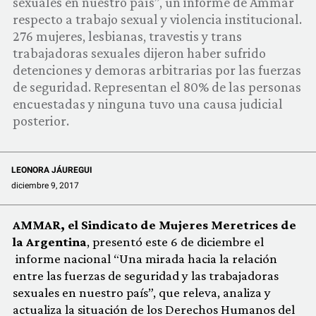
sexuales en nuestro país”, un informe de Ammar
COMUNIDAD
respecto a trabajo sexual y violencia institucional.
276 mujeres, lesbianas, travestis y trans
QUIÉNES SOMOS
trabajadoras sexuales dijeron haber sufrido
detenciones y demoras arbitrarias por las fuerzas
de seguridad. Representan el 80% de las personas
encuestadas y ninguna tuvo una causa judicial
posterior.
LEONORA JÁUREGUI
diciembre 9, 2017
AMMAR, el Sindicato de Mujeres Meretrices de
la Argentina
, presentó este 6 de diciembre el
informe nacional “Una mirada hacia la relación
entre las fuerzas de seguridad y las trabajadoras
sexuales en nuestro país”, que releva, analiza y
actualiza la situación de los Derechos Humanos del