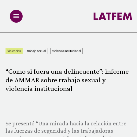
NOTAS
Violencias
trabajo sexual
violencia institucional
INVESTIGACIONES
“Como si fuera una delincuente”: informe
MULTIMEDIA
de AMMAR sobre trabajo sexual y
violencia institucional
REDACCIÓN ABIERTA
LATFEMLAB.
Se presentó “Una mirada hacia la relación entre
PRODUCTOS
las fuerzas de seguridad y las trabajadoras