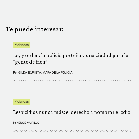
Te puede interesar:
Violencias
Ley y orden: la policía porteña y una ciudad para la
“gente de bien”
Por
GILDA IZURIETA
,
MAPA DE LA POLICÍA
Violencias
Lesbicidios nunca más: el derecho a nombrar el odio
Por
EUGE MURILLO