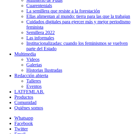
Ministerio de Putas
Cuarentenials
La semillera que resiste a la forestación
Ellas alimentan al mundo: tierra para las que la trabajan
Cuidados digitales para ejercer más y mejor periodismo
feminista
Semillera 2022
Las informales
Institucionalizadas: cuando los feminismos se vuelven
parte del Estado
Multimedia
Videos
Galerias
Historias Ilustradas
Redacción abierta
Talleres
Eventos
LATFEMLAB.
Productos
Comunidad
Quiénes somos
Whatsapp
Facebook
Twitter