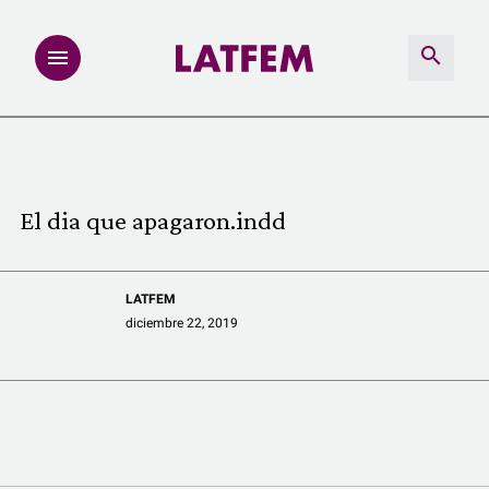
NOTAS
INVESTIGACIONES
El dia que apagaron.indd
MULTIMEDIA
LATFEM
REDACCIÓN ABIERTA
diciembre 22, 2019
LATFEMLAB.
PRODUCTOS