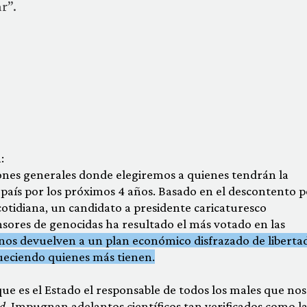
r”.
:
iones generales donde elegiremos a quienes tendrán la
país por los próximos 4 años. Basado en el descontento p
cotidiana, un candidato a presidente caricaturesco
sores de genocidas ha resultado el más votado en las
nos devuelven a un plan económico disfrazado de libertad
queciendo quienes más tienen.
ue es el Estado el responsable de todos los males que nos
ad
. Impugnan adelantos científicos tan verificados como la