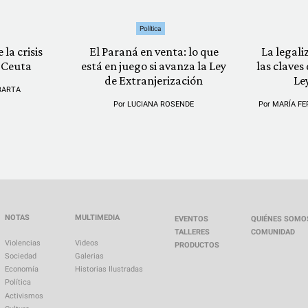
Política
 la crisis
El Paraná en venta: lo que
La legali
 Ceuta
está en juego si avanza la Ley
las claves
de Extranjerización
Le
BARTA
Por
LUCIANA ROSENDE
Por
MARÍA FE
NOTAS
MULTIMEDIA
EVENTOS
QUIÉNES SOMO
TALLERES
COMUNIDAD
Violencias
Videos
PRODUCTOS
Sociedad
Galerias
Economía
Historias Ilustradas
Política
Activismos