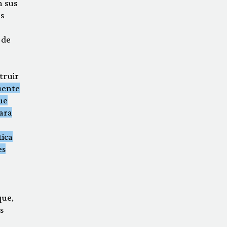
n sus
s
 de
truir
uente
ue
ara
tica
es
que,
s