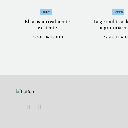
Política
Política
El racismo realmente
La geopolítica de
existente
migratoria en
Por
VANINA ESCALES
Por
MIGUEL ALA
YouTube
Twitter
Instagram
Facebook