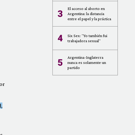
El acceso al aborto en
3
Argentina: la distancia
entre el papel y la práctica
4
Six Sex: "Yo también fui
trabajadora sexual"
Argentina-Inglaterra
5
nunca es solamente un
partido
or
,
s