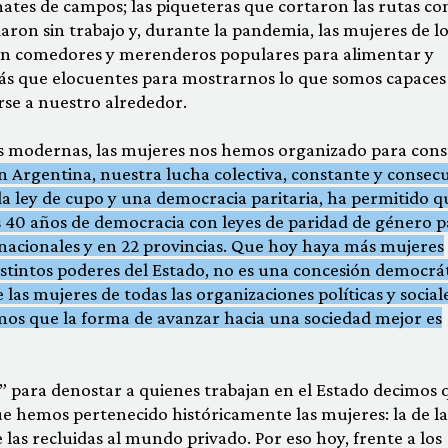
mates de campos; las piqueteras que cortaron las rutas co
ron sin trabajo y, durante la pandemia, las mujeres de lo
on comedores y merenderos populares para alimentar y
 más que elocuentes para mostrarnos lo que somos capaces
se a nuestro alrededor.
as modernas, las mujeres nos hemos organizado para cons
n Argentina, nuestra lucha colectiva, constante y consec
 la ley de cupo y una democracia paritaria, ha permitido q
s 40 años de democracia con leyes de paridad de género p
nes nacionales y en 22 provincias. Que hoy haya más mujeres
istintos poderes del Estado, no es una concesión democrá
 las mujeres de todas las organizaciones políticas y social
os que la forma de avanzar hacia una sociedad mejor es
 para denostar a quienes trabajan en el Estado decimos 
a que hemos pertenecido históricamente las mujeres: la de la
e las recluidas al mundo privado. Por eso hoy, frente a los