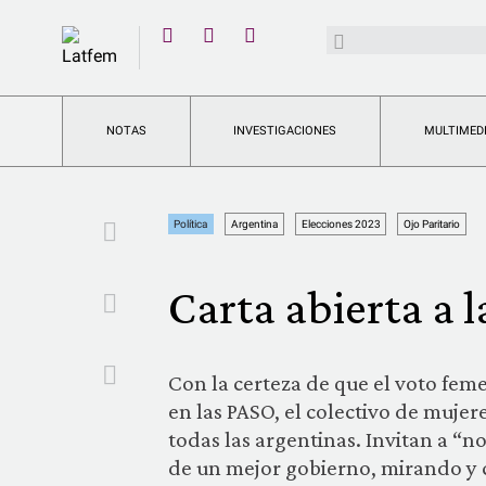
YouTube
Buscar:
Twitter
Instagram
Facebook
NOTAS
INVESTIGACIONES
MULTIMED
Facebook
Política
Argentina
Elecciones 2023
Ojo Paritario
Carta abierta a 
Twitter
Email
Con la certeza de que el voto fem
en las PASO, el colectivo de mujere
todas las argentinas. Invitan a “no
de un mejor gobierno, mirando y 