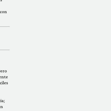
 con
Pero
iente
ciles
ia;
on