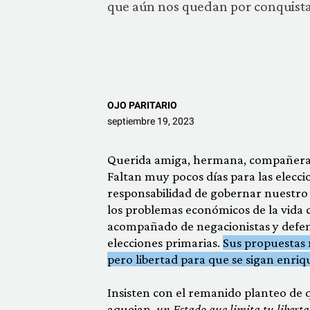
que aún nos quedan por conquista
OJO PARITARIO
septiembre 19, 2023
Querida amiga, hermana, compañera
Faltan muy pocos días para las elecc
responsabilidad de gobernar nuestro 
los problemas económicos de la vida 
acompañado de negacionistas y defen
elecciones primarias.
Sus propuestas 
pero libertad para que se sigan enri
Insisten con el remanido planteo de q
aquejan,
un Estado que limita tu libert