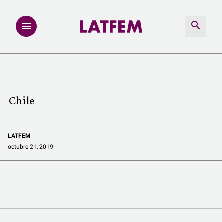
NOTAS
INVESTIGACIONES
Chile
MULTIMEDIA
LATFEM
REDACCIÓN ABIERTA
octubre 21, 2019
LATFEMLAB.
PRODUCTOS