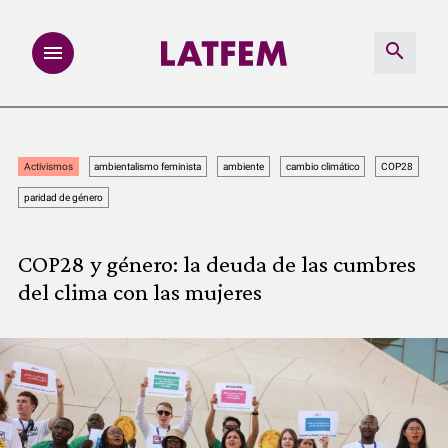
NOTAS
Activismos
ambientalismo feminista
ambiente
cambio climático
COP28
INVESTIGACIONES
paridad de género
MULTIMEDIA
COP28 y género: la deuda de las cumbres
del clima con las mujeres
REDACCIÓN ABIERTA
LATFEMLAB.
PRODUCTOS