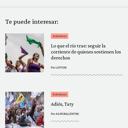
Te puede interesar:
Activismos
Lo que el río trae: seguir la
corriente de quienes sostienen los
derechos
Por
LATFEM
Activismos
Adiós, Taty
Por
AILÍN BULLENTINI