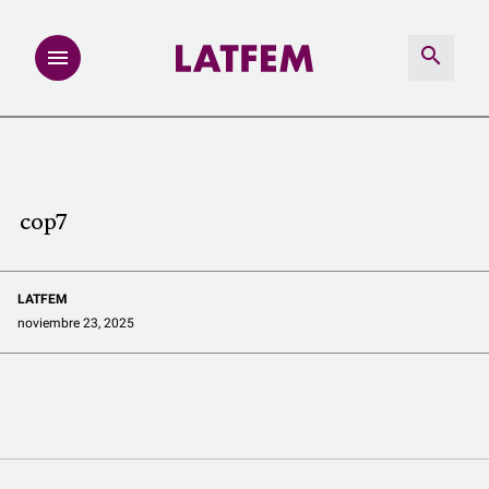
NOTAS
INVESTIGACIONES
cop7
MULTIMEDIA
LATFEM
REDACCIÓN ABIERTA
noviembre 23, 2025
LATFEMLAB.
PRODUCTOS