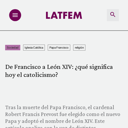
NOTAS
Sociedad
Iglesia Católica
Papa Francisco
religión
INVESTIGACIONES
De Francisco a León XIV: ¿qué significa
MULTIMEDIA
hoy el catolicismo?
REDACCIÓN ABIERTA
LATFEMLAB.
Tras la muerte del Papa Francisco, el cardenal
Robert Francis Prevost fue elegido como el nuevo
PRODUCTOS
Papa y adoptó el nombre de León XIV. Este
artículo analiza con la voz de distintos