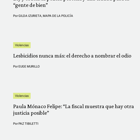
“gente de bien”
Por
GILDA IZURIETA
,
MAPA DE LA POLICÍA
Violencias
Lesbicidios nunca más: el derecho a nombrar el odio
Por
EUGE MURILLO
Violencias
Paula Mónaco Felipe: “La fiscal muestra que hay otra
justicia posible”
Por
PAZ TIBILETTI