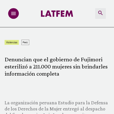
NOTAS
Violencias
Perú
INVESTIGACIONES
Denuncian que el gobierno de Fujimori
MULTIMEDIA
esterilizó a 211.000 mujeres sin brindarles
información completa
REDACCIÓN ABIERTA
LATFEMLAB.
La organización peruana Estudio para la Defensa
PRODUCTOS
de los Derechos de la Mujer entregó al despacho