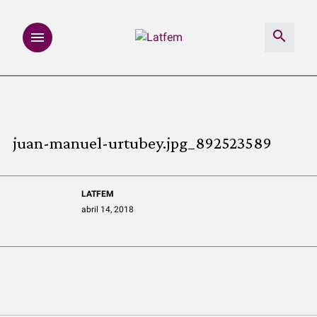
NOTAS
INVESTIGACIONES
juan-manuel-urtubey.jpg_892523589
MULTIMEDIA
LATFEM
REDACCIÓN ABIERTA
abril 14, 2018
LATFEMLAB.
PRODUCTOS