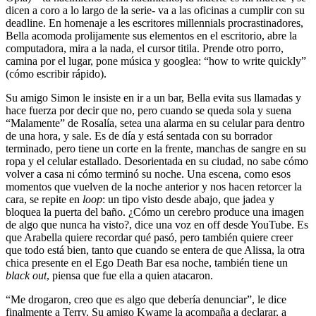
dicen a coro a lo largo de la serie- va a las oficinas a cumplir con su
deadline. En homenaje a les escritores millennials procrastinadores,
Bella acomoda prolijamente sus elementos en el escritorio, abre la
computadora, mira a la nada, el cursor titila. Prende otro porro,
camina por el lugar, pone música y googlea: “how to write quickly”
(cómo escribir rápido).
Su amigo Simon le insiste en ir a un bar, Bella evita sus llamadas y
hace fuerza por decir que no, pero cuando se queda sola y suena
“Malamente” de Rosalía, setea una alarma en su celular para dentro
de una hora, y sale. Es de día y está sentada con su borrador
terminado, pero tiene un corte en la frente, manchas de sangre en su
ropa y el celular estallado. Desorientada en su ciudad, no sabe cómo
volver a casa ni cómo terminó su noche. Una escena, como esos
momentos que vuelven de la noche anterior y nos hacen retorcer la
cara, se repite en
loop
: un tipo visto desde abajo, que jadea y
bloquea la puerta del baño. ¿Cómo un cerebro produce una imagen
de algo que nunca ha visto?, dice una voz en off desde YouTube. Es
que Arabella quiere recordar qué pasó, pero también quiere creer
que todo está bien, tanto que cuando se entera de que Alissa, la otra
chica presente en el Ego Death Bar esa noche, también tiene un
black out
, piensa que fue ella a quien atacaron.
“Me drogaron, creo que es algo que debería denunciar”, le dice
finalmente a Terry. Su amigo Kwame la acompaña a declarar, a