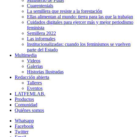
Ministerio de Putas
Cuarentenials
La semillera que resiste a la forestación
Ellas alimentan al mundo: tierra para las que la trabajan
Cuidados digitales para ejercer más y mejor periodismo
feminista
Semillera 2022
Las informales
Institucionalizadas: cuando los feminismos se vuelven
parte del Estado
Multimedia
Videos
Galerias
Historias Ilustradas
Redacción abierta
Talleres
Eventos
LATFEMLAB.
Productos
Comunidad
Quiénes somos
Whatsapp
Facebook
Twitter