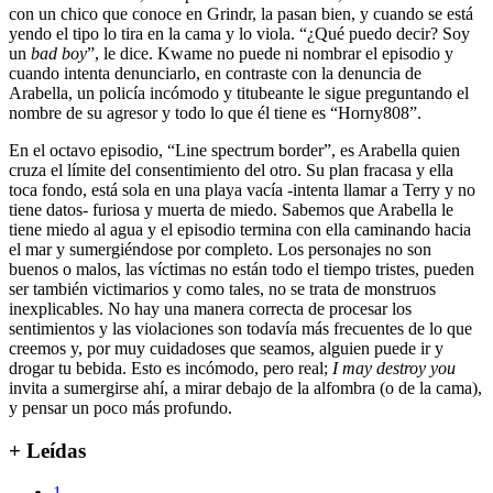
con un chico que conoce en Grindr, la pasan bien, y cuando se está
yendo el tipo lo tira en la cama y lo viola. “¿Qué puedo decir? Soy
un
bad boy
”, le dice. Kwame no puede ni nombrar el episodio y
cuando intenta denunciarlo, en contraste con la denuncia de
Arabella, un policía incómodo y titubeante le sigue preguntando el
nombre de su agresor y todo lo que él tiene es “Horny808”.
En el octavo episodio, “Line spectrum border”, es Arabella quien
cruza el límite del consentimiento del otro. Su plan fracasa y ella
toca fondo, está sola en una playa vacía -intenta llamar a Terry y no
tiene datos- furiosa y muerta de miedo. Sabemos que Arabella le
tiene miedo al agua y el episodio termina con ella caminando hacia
el mar y sumergiéndose por completo. Los personajes no son
buenos o malos, las víctimas no están todo el tiempo tristes, pueden
ser también victimarios y como tales, no se trata de monstruos
inexplicables. No hay una manera correcta de procesar los
sentimientos y las violaciones son todavía más frecuentes de lo que
creemos y, por muy cuidadoses que seamos, alguien puede ir y
drogar tu bebida. Esto es incómodo, pero real;
I may destroy you
invita a sumergirse ahí, a mirar debajo de la alfombra (o de la cama),
y pensar un poco más profundo.
+ Leídas
1