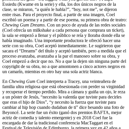
Essiedu (Kwame en la serie) y ella, los dos únicos negros de la
clase, se miraron, “a quién le habla?”, “boy, not me”, se dijeron
entre risas. Para el proyecto final, a partir de una imagen, Coel
escribió un poema y a partir de ese poema, su primera obra de teatro:
Chewing Gum Dreams
. Con un poco de ayuda de las redes sociales
(Coel ofrecía un milkshake a cada persona que comprara un ticket),
la sala se empezó a llenar y el público se reía y lloraba donde ella se
había imaginado. Una importante productora le ofreció hacer una
serie con su obra, Coel aceptó inmediatamente. Le sugirieron que
sacara el “Dreams” del título y aceptó también, pero a medida que el
proceso avanzaba, avanzaba a la par el manoseo sobre su obra, y
Coel empezó a decir que no. No a que la dejen sin ninguna parte del
copyright de su obra, no a que amontonen a cinco actores negros en
un camarín, mientras en otro hay una sola actriz blanca.
En
Chewing Gum
Coel interpreta a Tracey, una veinteañera de
familia ultra religiosa que está obsesionada con perder su virginidad
y recuperar el tiempo perdido. Mira a cámara y guiña un ojo, le reza
a un póster de Jesús, “necesito la valentía que tuviste para decirles
que eras el hijo de Dios”, “y necesito la fuerza que tuviste para
cambiar al hip hop cuando dudaban de ti” dice besando una foto de
Beyoncé. La serie fue un éxito (ganó dos premios BAFTA, mejor
actriz de comedia y talento emergente) y en 2018 Coel fue la
encargada de dar la tradicional conferencia MacTaggart en el
Festival de Televisión de Edimburgo, la primera vez en 42 años a