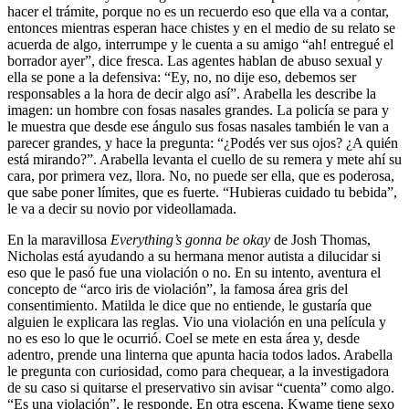
hacer el trámite, porque no es un recuerdo eso que ella va a contar,
entonces mientras esperan hace chistes y en el medio de su relato se
acuerda de algo, interrumpe y le cuenta a su amigo “ah! entregué el
borrador ayer”, dice fresca. Las agentes hablan de abuso sexual y
ella se pone a la defensiva: “Ey, no, no dije eso, debemos ser
responsables a la hora de decir algo así”. Arabella les describe la
imagen: un hombre con fosas nasales grandes. La policía se para y
le muestra que desde ese ángulo sus fosas nasales también le van a
parecer grandes, y hace la pregunta: “¿Podés ver sus ojos? ¿A quién
está mirando?”. Arabella levanta el cuello de su remera y mete ahí su
cara, por primera vez, llora. No, no puede ser ella, que es poderosa,
que sabe poner límites, que es fuerte. “Hubieras cuidado tu bebida”,
le va a decir su novio por videollamada.
En la maravillosa
Everything’s gonna be okay
de Josh Thomas,
Nicholas está ayudando a su hermana menor autista a dilucidar si
eso que le pasó fue una violación o no. En su intento, aventura el
concepto de “arco iris de violación”, la famosa área gris del
consentimiento. Matilda le dice que no entiende, le gustaría que
alguien le explicara las reglas. Vio una violación en una película y
no es eso lo que le ocurrió. Coel se mete en esta área y, desde
adentro, prende una linterna que apunta hacia todos lados. Arabella
le pregunta con curiosidad, como para chequear, a la investigadora
de su caso si quitarse el preservativo sin avisar “cuenta” como algo.
“Es una violación”, le responde. En otra escena, Kwame tiene sexo