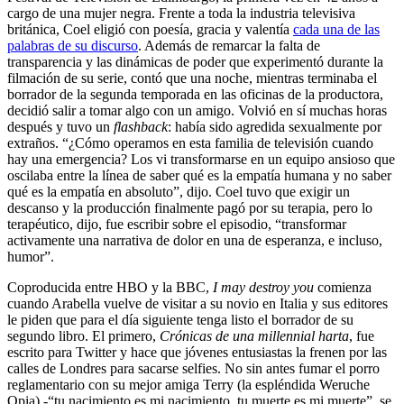
cargo de una mujer negra. Frente a toda la industria televisiva
británica, Coel eligió con poesía, gracia y valentía
cada una de las
palabras de su discurso
. Además de remarcar la falta de
transparencia y las dinámicas de poder que experimentó durante la
filmación de su serie, contó que una noche, mientras terminaba el
borrador de la segunda temporada en las oficinas de la productora,
decidió salir a tomar algo con un amigo. Volvió en sí muchas horas
después y tuvo un
flashback
: había sido agredida sexualmente por
extraños. “¿Cómo operamos en esta familia de televisión cuando
hay una emergencia? Los vi transformarse en un equipo ansioso que
oscilaba entre la línea de saber qué es la empatía humana y no saber
qué es la empatía en absoluto”, dijo. Coel tuvo que exigir un
descanso y la producción finalmente pagó por su terapia, pero lo
terapéutico, dijo, fue escribir sobre el episodio, “transformar
activamente una narrativa de dolor en una de esperanza, e incluso,
humor”.
Coproducida entre HBO y la BBC,
I may destroy you
comienza
cuando Arabella vuelve de visitar a su novio en Italia y sus editores
le piden que para el día siguiente tenga listo el borrador de su
segundo libro. El primero,
Crónicas de una millennial harta
, fue
escrito para Twitter y hace que jóvenes entusiastas la frenen por las
calles de Londres para sacarse selfies. No sin antes fumar el porro
reglamentario con su mejor amiga Terry (la espléndida Weruche
Opia) -“tu nacimiento es mi nacimiento, tu muerte es mi muerte”, se