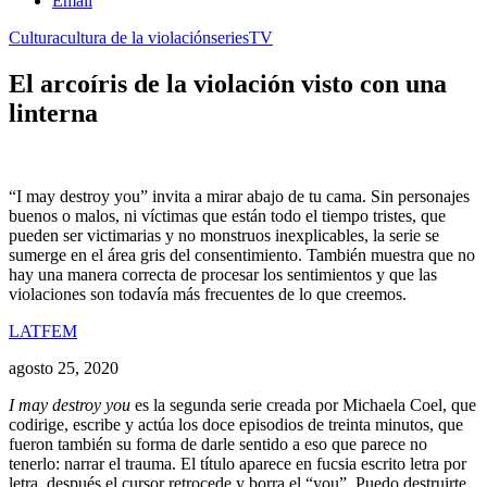
Email
Cultura
cultura de la violación
series
TV
El arcoíris de la violación visto con una
linterna
“I may destroy you” invita a mirar abajo de tu cama. Sin personajes
buenos o malos, ni víctimas que están todo el tiempo tristes, que
pueden ser victimarias y no monstruos inexplicables, la serie se
sumerge en el área gris del consentimiento. También muestra que no
hay una manera correcta de procesar los sentimientos y que las
violaciones son todavía más frecuentes de lo que creemos.
LATFEM
agosto 25, 2020
I may destroy you
es la segunda serie creada por Michaela Coel, que
codirige, escribe y actúa los doce episodios de treinta minutos, que
fueron también su forma de darle sentido a eso que parece no
tenerlo: narrar el trauma. El título aparece en fucsia escrito letra por
letra, después el cursor retrocede y borra el “you”. Puedo destruirte,