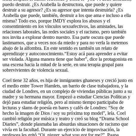
puedo destruir. ¿Es Arabella la destructora, que puede y quiere
destruir a su agresor? ¿Es su agresor que intenta destruirla? ¿Es
Arabella que puede, también, destruir a los que ama e incluso a ella
misma? Todo eso, porque IMDY explora los abusos y el
consentimiento en los vínculos sexoafectivos, las amistades, las
relaciones laborales, las redes sociales y el racismo, pero también
nos invita a explorar dentro nuestro. Esa parte oscura que puede
lastimarnos, que a veces nos da miedo y para no verla la metemos
abajo de la alfombra. En este sentido es también un relato de
aprendizaje y autoconocimiento.“Estoy acá para aprender a evitar
ser violada. Alguna manera tiene que haber”, dice la protagonista en
una escena hacia la mitad de la serie, en una terapia grupal para
sobrevivientes de violencia sexual.
Coel tiene 32 años, es hija de inmigrantes ghaneses y creció justo en
el medio entre Tower Hamlets, un barrio de clase trabajadora, y la
ciudad de Londres, en un complejo de viviendas públicas junto a su
madre y su hermana mayor. Empezó a estudiar Ciencias Políticas y
dejó para estudiar religión, pero al mismo tiempo participaba de
lecturas y slams de poesía en bares y cafés de Londres: “Soy de
hecho la imagen de Dios / soy su próxima top model”, leía. Coel
cambió religión por música y teatro y creó su blog “Drama School
Diaries”, donde plasmaba las absurdas situaciones de racismo que
vivía en la facultad. Durante un ejercicio de improvisación, la
profesora les gritó “Oi, nigger, what you got for me?”, Paapa