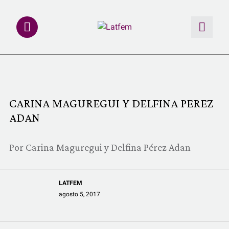
NOTAS
INVESTIGACIONES
CARINA MAGUREGUI Y DELFINA PEREZ
ADAN
MULTIMEDIA
Por Carina Maguregui y Delfina Pérez Adan
REDACCIÓN ABIERTA
LATFEMLAB.
LATFEM
agosto 5, 2017
PRODUCTOS