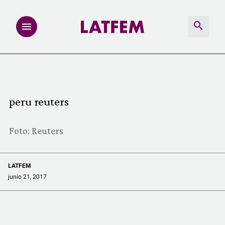
NOTAS
INVESTIGACIONES
peru reuters
MULTIMEDIA
Foto: Reuters
REDACCIÓN ABIERTA
LATFEM
LATFEMLAB.
junio 21, 2017
PRODUCTOS