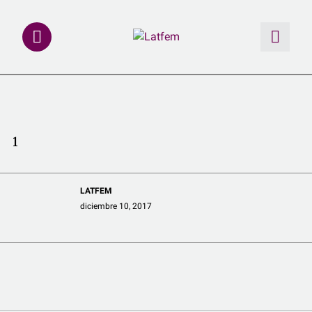
NOTAS
INVESTIGACIONES
1
MULTIMEDIA
LATFEM
REDACCIÓN ABIERTA
diciembre 10, 2017
LATFEMLAB.
PRODUCTOS