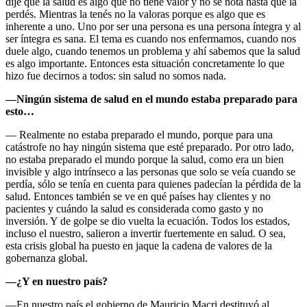
dije que la salud es algo que no tiene valor y no se nota hasta que la
perdés. Mientras la tenés no la valoras porque es algo que es
inherente a uno. Uno por ser una persona es una persona íntegra y al
ser íntegra es sana. El tema es cuando nos enfermamos, cuando nos
duele algo, cuando tenemos un problema y ahí sabemos que la salud
es algo importante. Entonces esta situación concretamente lo que
hizo fue decirnos a todos: sin salud no somos nada.
—Ningún sistema de salud en el mundo estaba preparado para
esto…
— Realmente no estaba preparado el mundo, porque para una
catástrofe no hay ningún sistema que esté preparado. Por otro lado,
no estaba preparado el mundo porque la salud, como era un bien
invisible y algo intrínseco a las personas que solo se veía cuando se
perdía, sólo se tenía en cuenta para quienes padecían la pérdida de la
salud. Entonces también se ve en qué países hay clientes y no
pacientes y cuándo la salud es considerada como gasto y no
inversión. Y de golpe se dio vuelta la ecuación. Todos los estados,
incluso el nuestro, salieron a invertir fuertemente en salud. O sea,
esta crisis global ha puesto en jaque la cadena de valores de la
gobernanza global.
—¿Y en nuestro país?
—En nuestro país el gobierno de Mauricio Macri destituyó al