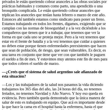
privados le están queriendo cobrar aranceles a las obras sociales por
prácticas habituales y comunes como parto, una apendicitis o una
bronquitis complicada. Le están queriendo cobrar aranceles que
triplican los aranceles que tenían hasta febrero o marzo de este año.
Entonces ahí también estamos como sindicato para poner un freno.
Estamos trabajando en todos los frentes, digamos, exigiendo que se
cumplan con las normas de bioseguridad y a la vez diciéndole a los
compañeros que tienen que ir a trabajar, que tenemos que ver la
forma en que cada uno se proteja mejor. Pero a la vez tenemos que
estar en el frente de batalla y a la vez tenemos que cuidar a quienes
no deben estar porque tienen enfermedades preexistentes que hacen
que sean de población, de riesgo, que sean vulnerables. Es decir, es
una tarea en conjunto que tiene que ver con que también le paguen
el sueldo a fin de mes. Y estuvimos muy atentos este fin de mes para
que todos cobren el sueldo de marzo.
—¿Creés que el sistema de salud argentino sale afianzado de
esta situación?
—Los y las trabajadores de la salud nos pasamos la vida diciendo
trabajamos los 365 días del año, las 24 horas del día, no tenemos
feriados, no tenemos Navidad y Año Nuevo. Y hoy eso queda en
evidencia. Pero también queda demostrado que la única manera de
salur de esto es trabajando en equipo. Que acá es importante desde
la que hace la cama en el hospital hasta la enfermera, hasta el que