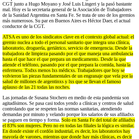
CGT junto a Hugo Moyano y José Luis Lingeri y la pasó bastante
mal. Hoy es la secretaria general de la Asociación de Trabajadores
de la Sanidad Argentina en Santa Fe. Se trata de uno de los gremios
más numerosos. Su par en Buenos Aires es Héctor Daer, el actual
conductor de la CGT.
ATSA es uno de los sindicatos clave en el contexto global actual: el
gremio nuclea a todo el personal sanitario que integra una clínica,
laboratorio, droguería, geriátrico, servicio de emergencia. Desde la
trabajadora de limpieza pasando por el que maneja una ambulancia
hasta el que hace el que prepara un medicamento. Desde la que
atiende el teléfono, pasando por el que prepara la comida, hasta la
enfermera. Todxs menos lxs médicxs. Trabajadores que hoy se
volvieron las piezas fundamentales de un engranaje que vela por la
salud de millones de argentinxs y lxs que se llevan el famoso
aplauso de las 21 todas las noches.
Las jornadas de Susana Stochero en medio de esta pandemia son
agitadísimos. Se pasa casi todos yendo a clínicas y centros de salud
controlando que se respeten las normas sanitarias, atendiendo
demandas por minuto y velando porque los salarios de sus afiliadxs
se paguen en tiempo y forma.
Solo en Santa Fe del total de afiliadxs
el 83% son mujeres. Pero no en todas las filiales la lógica es similar.
En donde existe el cordón industrial, es decir, los laboratorios hay
mayoría de varones, mientras que donde hay más clínicas, es decir