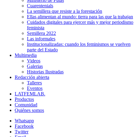
Ministerio de Putas
Cuarentenials
La semillera que resiste a la forestación
Ellas alimentan al mundo: tierra para las que la trabajan
Cuidados digitales para ejercer más y mejor periodismo
feminista
Semillera 2022
Las informales
Institucionalizadas: cuando los feminismos se vuelven
parte del Estado
Multimedia
Videos
Galerias
Historias Ilustradas
Redacción abierta
Talleres
Eventos
LATFEMLAB.
Productos
Comunidad
Quiénes somos
Whatsapp
Facebook
Twitter