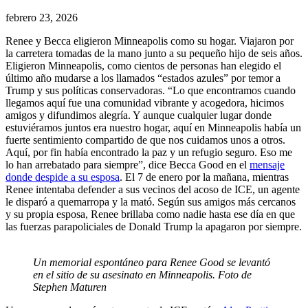
febrero 23, 2026
Renee y Becca eligieron Minneapolis como su hogar. Viajaron por
la carretera tomadas de la mano junto a su pequeño hijo de seis años.
Eligieron Minneapolis, como cientos de personas han elegido el
último año mudarse a los llamados “estados azules” por temor a
Trump y sus políticas conservadoras. “Lo que encontramos cuando
llegamos aquí fue una comunidad vibrante y acogedora, hicimos
amigos y difundimos alegría. Y aunque cualquier lugar donde
estuviéramos juntos era nuestro hogar, aquí en Minneapolis había un
fuerte sentimiento compartido de que nos cuidamos unos a otros.
Aquí, por fin había encontrado la paz y un refugio seguro. Eso me
lo han arrebatado para siempre”, dice Becca Good en el
mensaje
donde despide a su esposa
. El 7 de enero por la mañana, mientras
Renee intentaba defender a sus vecinos del acoso de ICE, un agente
le disparó a quemarropa y la mató. Según sus amigos más cercanos
y su propia esposa, Renee brillaba como nadie hasta ese día en que
las fuerzas parapoliciales de Donald Trump la apagaron por siempre.
Un memorial espontáneo para Renee Good se levantó
en el sitio de su asesinato en Minneapolis. Foto de
Stephen Maturen