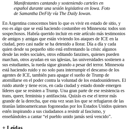
Manifestantes cantando y sosteniendo carteles en
español durante una sesión legislativa en Iowa. Foto
de Samantha DeFily vía The Daily Iowan
.
En Argentina conocemos bien lo que es vivir en estado de sitio, y
eso es algo que se está haciendo costumbre en Minnesota: todos son
sospechosos. Habría querido incluir en este artículo más testimonios
de amigos y amigas que están viviendo los ataques de ICE en la
ciudad, pero casi nadie se ha detenido a llorar. Día a día y cada
quien desde su pequeño sitio está enfrentando la crisis: algunos
desde las redes sociales, otros editando fanzines, quienes pueden
marchan, otros ayudan en sus iglesias, las universidades sostienen a
sus estudiantes, la rueda sigue girando a pesar del terror. Minnesota
está haciendo ruido y no solo para interrumpir el descanso de los
agentes de ICE, también para apagar el sueño de Trump de
atornillarse en el poder contra la voluntad de los estadounidenses. El
ruido aturde y tiene ecos, en cada ciudad y estado donde emergen
líderes que se resisten a Trump. Una gran parte de ese resistencia es
trans, queer, feminista y antifascista. Quizás es ese el terror más
grande de la derecha, que esta vez sean los que se refugiaron de las
tiranías latinoamericanas fogoneadas por los Estados Unidos quienes
estén inspirando a sus ciudadanos a resistir al fascismo, y
enseñándoles a cantar “el pueblo unido jamás será vencido”.
+ Leídas