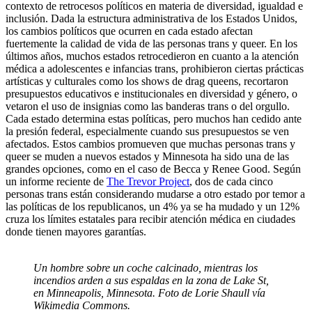
contexto de retrocesos políticos en materia de diversidad, igualdad e
inclusión. Dada la estructura administrativa de los Estados Unidos,
los cambios políticos que ocurren en cada estado afectan
fuertemente la calidad de vida de las personas trans y queer. En los
últimos años, muchos estados retrocedieron en cuanto a la atención
médica a adolescentes e infancias trans, prohibieron ciertas prácticas
artísticas y culturales como los shows de drag queens, recortaron
presupuestos educativos e institucionales en diversidad y género, o
vetaron el uso de insignias como las banderas trans o del orgullo.
Cada estado determina estas políticas, pero muchos han cedido ante
la presión federal, especialmente cuando sus presupuestos se ven
afectados. Estos cambios promueven que muchas personas trans y
queer se muden a nuevos estados y Minnesota ha sido una de las
grandes opciones, como en el caso de Becca y Renee Good. Según
un informe reciente de
The Trevor Project
, dos de cada cinco
personas trans están considerando mudarse a otro estado por temor a
las políticas de los republicanos, un 4% ya se ha mudado y un 12%
cruza los límites estatales para recibir atención médica en ciudades
donde tienen mayores garantías.
Un hombre sobre un coche calcinado, mientras los
incendios arden a sus espaldas en la zona de Lake St,
en Minneapolis, Minnesota. Foto de Lorie Shaull vía
Wikimedia Commons.