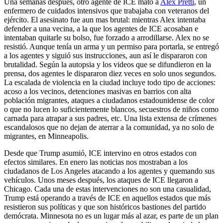
Una semanas después, otro agente de ICE mató a
Alex Pretti
, un
enfermero de cuidados intensivos que trabajaba con veteranos del
ejército. El asesinato fue aun mas brutal: mientras Alex intentaba
defender a una vecina, a la que los agentes de ICE acosaban e
intentaban quitarle su bolso, fue forzado a arrodillarse. Alex no se
resistió. Aunque tenía un arma y un permiso para portarla, se entregó
a los agentes y siguió sus instrucciones, aun así le dispararon con
brutalidad. Según la autopsia y los videos que se difundieron en la
prensa, dos agentes le dispararon diez veces en solo unos segundos.
La escalada de violencia en la ciudad incluye todo tipo de acciones:
acoso a los vecinos, detenciones masivas en barrios con alta
población migrantes, ataques a ciudadanos estadounidense de color
o que no lucen lo suficientemente blancos, secuestros de niños como
carnada para atrapar a sus padres, etc. Una lista extensa de crímenes
escandalosos que no dejan de aterrar a la comunidad, ya no solo de
migrantes, en Minneapolis.
Desde que Trump asumió, ICE intervino en otros estados con
efectos similares. En enero las noticias nos mostraban a los
ciudadanos de Los Angeles atacando a los agentes y quemando sus
vehículos. Unos meses después, los ataques de ICE llegaron a
Chicago. Cada una de estas intervenciones no son una casualidad,
Trump está operando a través de ICE en aquellos estados que más
resistieron sus políticas y que son históricos bastiones del partido
demócrata. Minnesota no es un lugar más al azar, es parte de un plan