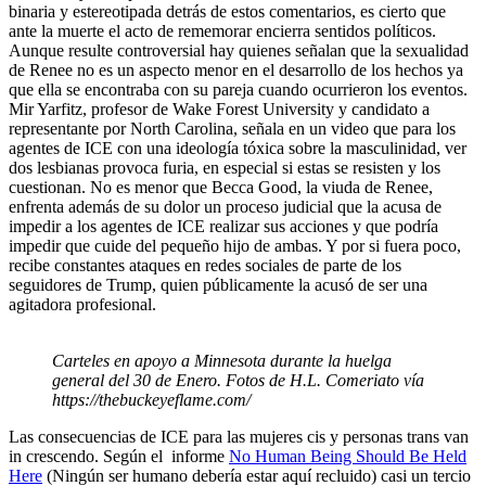
binaria y estereotipada detrás de estos comentarios, es cierto que
ante la muerte el acto de rememorar encierra sentidos políticos.
Aunque resulte controversial hay quienes señalan que la sexualidad
de Renee no es un aspecto menor en el desarrollo de los hechos ya
que ella se encontraba con su pareja cuando ocurrieron los eventos.
Mir Yarfitz, profesor de Wake Forest University y candidato a
representante por North Carolina, señala en un video que para los
agentes de ICE con una ideología tóxica sobre la masculinidad, ver
dos lesbianas provoca furia, en especial si estas se resisten y los
cuestionan. No es menor que Becca Good, la viuda de Renee,
enfrenta además de su dolor un proceso judicial que la acusa de
impedir a los agentes de ICE realizar sus acciones y que podría
impedir que cuide del pequeño hijo de ambas. Y por si fuera poco,
recibe constantes ataques en redes sociales de parte de los
seguidores de Trump, quien públicamente la acusó de ser una
agitadora profesional.
Carteles en apoyo a Minnesota durante la huelga
general del 30 de Enero. Fotos de H.L. Comeriato vía
https://thebuckeyeflame.com/
Las consecuencias de ICE para las mujeres cis y personas trans van
in crescendo. Según el informe
No Human Being Should Be Held
Here
(Ningún ser humano debería estar aquí recluido) casi un tercio