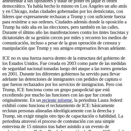
amedrentar a sus opositores y tratar de poner en jaque el orden
democrático. Ya había hecho lo mismo en Los Ángeles un año atrás
y en Chicago, todas ciudades gobernadas por los demócratas, con
líderes que expresamente rechazan a Trump y con suficiente fuerza
para resistirse a sus ordenes. Ciudades además donde la oposición a
Trump ha sido alta en las elecciones, pero también en las calles.
Durante el último año las manifestaciones contra los tintes fascistas y
dictatoriales de su gestión crecen por miles y recorren los medios de
comunicación, incluso a pesar de la gran operación de censura y
manipulación que Trump y sus amigos empresarios llevan adelante.
ICE no es una fuerza nueva dentro de la estructura del gobierno de
los Estados Unidos. Fue creada en 2003 como parte de las medidas
de seguridad nacional tomadas luego del ataque a las torres gemelas
en 2001. Durante los diferentes gobiernos ha servido para llevar
adelante las detenciones de inmigrantes con pedidos de captura o
que fueron rechazados por los servicios de inmigracion. Pero con
Trump, ICE funciona como un grupo parapolicial que está
excediendo por mucho las funciones con las que fue creado
originalmente. En un
reciente informe
, la periodista Laura Jedeed
exhibió como funciona el reclutamiento de ICE: básicamente
reclutan personas alineadas ideológicamente con la derecha y
Trump, sin exigir ningún otro tipo de capacitación o habilidad. La
periodista atravesó el proceso de contratación con una simple
entrevista de 15 minutos tras haber asistido a un evento de