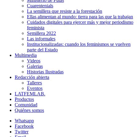
Ministerio de Putas
Cuarentenials
La semillera que resiste a la forestación
Ellas alimentan al mundo: tierra para las que la trabajan
Cuidados digitales para ejercer más y mejor periodismo
feminista
Semillera 2022
Las informales
Institucionalizadas: cuando los feminismos se vuelven
parte del Estado
Multimedia
Videos
Galerias
Historias Ilustradas
Redacción abierta
Talleres
Eventos
LATFEMLAB.
Productos
Comunidad
Quiénes somos
Whatsapp
Facebook
Twitter