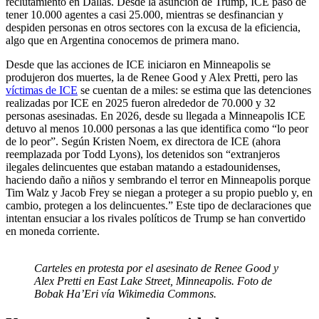
reclutamiento en Dallas. Desde la asunción de Trump, ICE pasó de
tener 10.000 agentes a casi 25.000, mientras se desfinancian y
despiden personas en otros sectores con la excusa de la eficiencia,
algo que en Argentina conocemos de primera mano.
Desde que las acciones de ICE iniciaron en Minneapolis se
produjeron dos muertes, la de Renee Good y Alex Pretti, pero las
víctimas de ICE
se cuentan de a miles: se estima que las detenciones
realizadas por ICE en 2025 fueron alrededor de 70.000 y 32
personas asesinadas. En 2026, desde su llegada a Minneapolis ICE
detuvo al menos 10.000 personas a las que identifica como “lo peor
de lo peor”. Según Kristen Noem, ex directora de ICE (ahora
reemplazada por Todd Lyons), los detenidos son “extranjeros
ilegales delincuentes que estaban matando a estadounidenses,
haciendo daño a niños y sembrando el terror en Minneapolis porque
Tim Walz y Jacob Frey se niegan a proteger a su propio pueblo y, en
cambio, protegen a los delincuentes.” Este tipo de declaraciones que
intentan ensuciar a los rivales políticos de Trump se han convertido
en moneda corriente.
Carteles en protesta por el asesinato de Renee Good y
Alex Pretti en East Lake Street, Minneapolis. Foto de
Bobak Ha’Eri vía Wikimedia Commons.