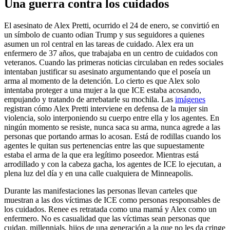
Una guerra contra los cuidados
El asesinato de Alex Pretti, ocurrido el 24 de enero, se convirtió en
un símbolo de cuanto odian Trump y sus seguidores a quienes
asumen un rol central en las tareas de cuidado. Alex era un
enfermero de 37 años, que trabajaba en un centro de cuidados con
veteranos. Cuando las primeras noticias circulaban en redes sociales
intentaban justificar su asesinato argumentando que el poseía un
arma al momento de la detención. Lo cierto es que Alex solo
intentaba proteger a una mujer a la que ICE estaba acosando,
empujando y tratando de arrebatarle su mochila. Las
imágenes
registran cómo Alex Pretti interviene en defensa de la mujer sin
violencia, solo interponiendo su cuerpo entre ella y los agentes. En
ningún momento se resiste, nunca saca su arma, nunca agrede a las
personas que portando armas lo acosan. Está de rodillas cuando los
agentes le quitan sus pertenencias entre las que supuestamente
estaba el arma de la que era legítimo poseedor. Mientras está
arrodillado y con la cabeza gacha, los agentes de ICE lo ejecutan, a
plena luz del día y en una calle cualquiera de Minneapolis.
Durante las manifestaciones las personas llevan carteles que
muestran a las dos víctimas de ICE como personas responsables de
los cuidados. Renee es retratada como una mamá y Alex como un
enfermero. No es casualidad que las víctimas sean personas que
cuidan, millennials, hijos de una generación a la que no les da cringe