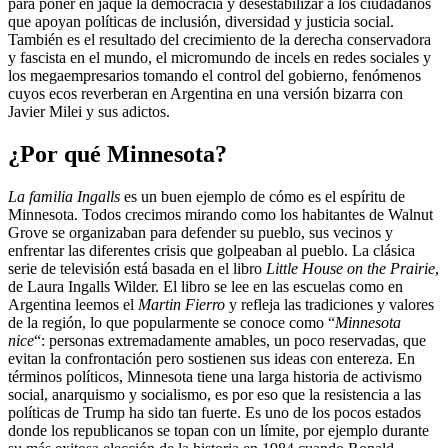
para poner en jaque la democracia y desestabilizar a los ciudadanos
que apoyan políticas de inclusión, diversidad y justicia social.
También es el resultado del crecimiento de la derecha conservadora
y fascista en el mundo, el micromundo de incels en redes sociales y
los megaempresarios tomando el control del gobierno, fenómenos
cuyos ecos reverberan en Argentina en una versión bizarra con
Javier Milei y sus adictos.
¿Por qué Minnesota?
La familia Ingalls
es un buen ejemplo de cómo es el espíritu de
Minnesota. Todos crecimos mirando como los habitantes de Walnut
Grove se organizaban para defender su pueblo, sus vecinos y
enfrentar las diferentes crisis que golpeaban al pueblo. La clásica
serie de televisión está basada en el libro
Little House on the Prairie
,
de Laura Ingalls Wilder. El libro se lee en las escuelas como en
Argentina leemos el
Martin Fierro
y refleja las tradiciones y valores
de la región, lo que popularmente se conoce como “
Minnesota
nice
“: personas extremadamente amables, un poco reservadas, que
evitan la confrontación pero sostienen sus ideas con entereza. En
términos políticos, Minnesota tiene una larga historia de activismo
social, anarquismo y socialismo, es por eso que la resistencia a las
políticas de Trump ha sido tan fuerte. Es uno de los pocos estados
donde los republicanos se topan con un límite, por ejemplo durante