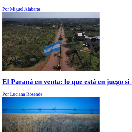
Por
Miguel Alabarta
El Paraná en venta: lo que está en juego s
Por
Luciana Rosende