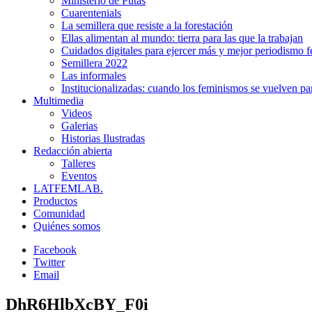
Ministerio de Putas
Cuarentenials
La semillera que resiste a la forestación
Ellas alimentan al mundo: tierra para las que la trabajan
Cuidados digitales para ejercer más y mejor periodismo f
Semillera 2022
Las informales
Institucionalizadas: cuando los feminismos se vuelven pa
Multimedia
Videos
Galerias
Historias Ilustradas
Redacción abierta
Talleres
Eventos
LATFEMLAB.
Productos
Comunidad
Quiénes somos
Facebook
Twitter
Email
DhR6HlbXcBY_F0i