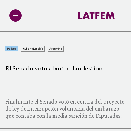
NOTAS
Política
#AbortoLegalYa
Argentina
INVESTIGACIONES
El Senado votó aborto clandestino
MULTIMEDIA
REDACCIÓN ABIERTA
Finalmente el Senado votó en contra del proyecto
LATFEMLAB.
de ley de interrupción voluntaria del embarazo
que contaba con la media sanción de Diputadxs.
PRODUCTOS