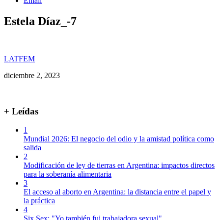
Email
Estela Díaz_-7
LATFEM
diciembre 2, 2023
+ Leídas
1
Mundial 2026: El negocio del odio y la amistad política como
salida
2
Modificación de ley de tierras en Argentina: impactos directos
para la soberanía alimentaria
3
El acceso al aborto en Argentina: la distancia entre el papel y
la práctica
4
Six Sex: "Yo también fui trabajadora sexual"