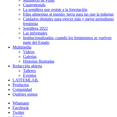
Ministerio de Putas
Cuarentenials
La semillera que resiste a la forestación
Ellas alimentan al mundo: tierra para las que la trabajan
Cuidados digitales para ejercer más y mejor periodismo
feminista
Semillera 2022
Las informales
Institucionalizadas: cuando los feminismos se vuelven
parte del Estado
Multimedia
Videos
Galerias
Historias Ilustradas
Redacción abierta
Talleres
Eventos
LATFEMLAB.
Productos
Comunidad
Quiénes somos
Whatsapp
Facebook
Twitter