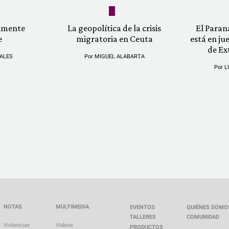
almente
La geopolítica de la crisis
El Paran
e
migratoria en Ceuta
está en ju
de Ex
ALES
Por
MIGUEL ALABARTA
Por
L
NOTAS
MULTIMEDIA
EVENTOS
QUIÉNES SOMO
TALLERES
COMUNIDAD
Violencias
Videos
PRODUCTOS