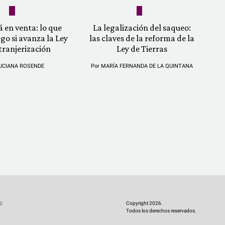
á en venta: lo que
La legalización del saqueo:
ego si avanza la Ley
las claves de la reforma de la
tranjerización
Ley de Tierras
UCIANA ROSENDE
Por
MARÍA FERNANDA DE LA QUINTANA
Copyright 2026.
S
Todos los derechos reservados.