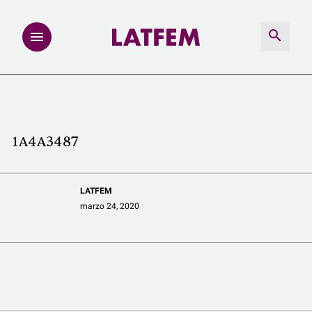
NOTAS
INVESTIGACIONES
1A4A3487
MULTIMEDIA
LATFEM
REDACCIÓN ABIERTA
marzo 24, 2020
LATFEMLAB.
PRODUCTOS