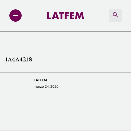
NOTAS
INVESTIGACIONES
1A4A4218
MULTIMEDIA
LATFEM
REDACCIÓN ABIERTA
marzo 24, 2020
LATFEMLAB.
PRODUCTOS