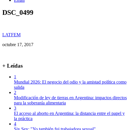
Email
DSC_0499
LATFEM
octubre 17, 2017
+ Leídas
1
Mundial 2026: El negocio del odio y la amistad política como
salida
2
Modificación de ley de tierras en Argentina: impactos directos
para la soberanía alimentaria
3
El acceso al aborto en Argentina: la distancia entre el papel y
la práctica
4
Six Sex: "Yo también fui trabajadora sexual"