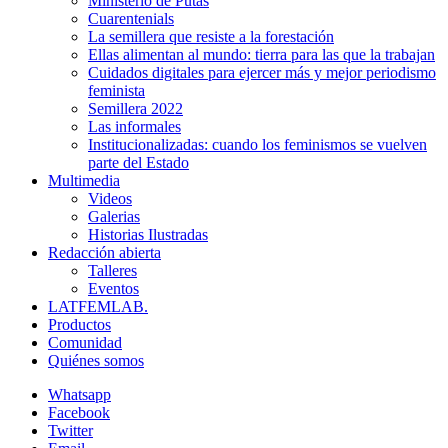
Ministerio de Putas
Cuarentenials
La semillera que resiste a la forestación
Ellas alimentan al mundo: tierra para las que la trabajan
Cuidados digitales para ejercer más y mejor periodismo
feminista
Semillera 2022
Las informales
Institucionalizadas: cuando los feminismos se vuelven
parte del Estado
Multimedia
Videos
Galerias
Historias Ilustradas
Redacción abierta
Talleres
Eventos
LATFEMLAB.
Productos
Comunidad
Quiénes somos
Whatsapp
Facebook
Twitter