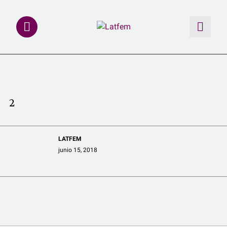
NOTAS
INVESTIGACIONES
2
MULTIMEDIA
LATFEM
REDACCIÓN ABIERTA
junio 15, 2018
LATFEMLAB.
PRODUCTOS