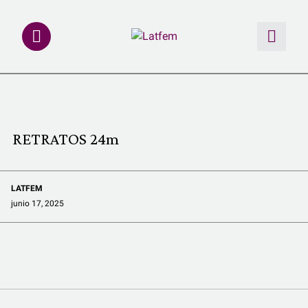
NOTAS
INVESTIGACIONES
RETRATOS 24m
MULTIMEDIA
LATFEM
REDACCIÓN ABIERTA
junio 17, 2025
LATFEMLAB.
PRODUCTOS