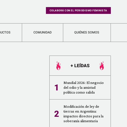
COLABORÁ CON EL PERIODISMO FEMINISTA
DUCTOS
COMUNIDAD
QUIÉNES SOMOS
+ LEÍDAS
Mundial 2026: El negocio
1
del odio y la amistad
política como salida
Modificación de ley de
2
tierras en Argentina:
impactos directos para la
soberanía alimentaria