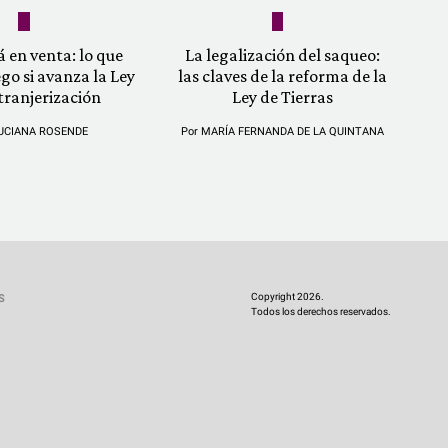
á en venta: lo que
La legalización del saqueo:
ego si avanza la Ley
las claves de la reforma de la
tranjerización
Ley de Tierras
UCIANA ROSENDE
Por
MARÍA FERNANDA DE LA QUINTANA
Copyright 2026.
S
Todos los derechos reservados.