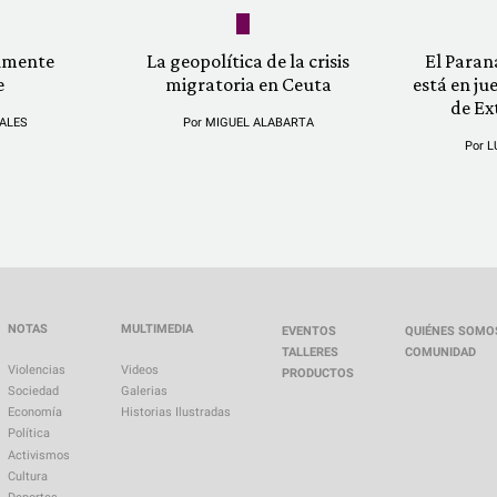
almente
La geopolítica de la crisis
El Paran
e
migratoria en Ceuta
está en ju
de Ex
ALES
Por
MIGUEL ALABARTA
Por
L
NOTAS
MULTIMEDIA
EVENTOS
QUIÉNES SOMO
TALLERES
COMUNIDAD
Violencias
Videos
PRODUCTOS
Sociedad
Galerias
Economía
Historias Ilustradas
Política
Activismos
Cultura