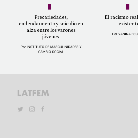
Precariedades,
El racismo re
endeudamiento y suicidio en
existent
alza entre los varones
Por
VANINA ESC
jóvenes
Por
INSTITUTO DE MASCULINIDADES Y
CAMBIO SOCIAL
YouTube
Twitter
Instagram
Facebook